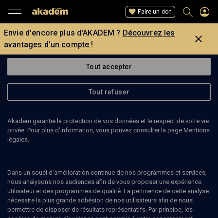
Faire un don
Envie d'encore plus d'AKADEM ?
Découvrez les
avantages d'un compte !
Tout accepter
Tout refuser
Akadem garantie la protection de vos données et le respect de votre vie
privée. Pour plus d’information, vous pouvez consulter la page Mentions
légales.
MYRIAM SERFASS
harpiste
Dans un souci d’amélioration continue de nos programmes et services,
nous analysons nos audiences afin de vous proposer une expérience
utilisateur et des programmes de qualité. La pertinence de cette analyse
Née à Strasbourg, Myriam Serfass y débute ses études musicales
nécessite la plus grande adhésion de nos utilisateurs afin de nous
qu’elle poursuit à Paris et obtient deux Médailles d’Or, deux Prix
permettre de disposer de résultats représentatifs. Par principe, les
d’Excellence, et le Diplôme d’Exécution à l’Ecole Normale de