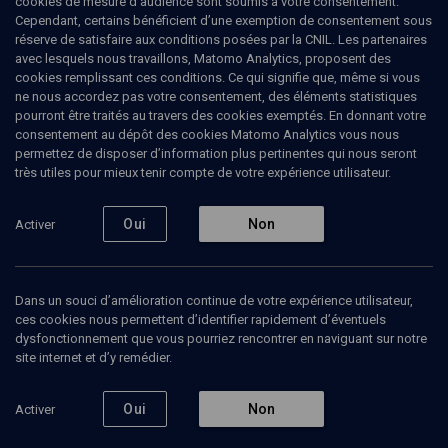
cookies de mesure d’audience sont soumis à votre consentement.
Musique de Paris. Titulaire du Diplôme d’Etat d’enseignement de la
Cependant, certains bénéficient d’une exemption de consentement sous
harpe, Myriam Serfass met son talent au service des multiples
réserve de satisfaire aux conditions posées par la CNIL. Les partenaires
facettes de la harpe. Son répertoire, très éclectique, parcourt les
avec lesquels nous travaillons, Matomo Analytics, proposent des
siècles, du Moyen-Age aux musiques baroques, et actuelles
cookies remplissant ces conditions. Ce qui signifie que, même si vous
comme les variétés françaises et internationales, les musiques de
ne nous accordez pas votre consentement, des éléments statistiques
films, de comédies musicales, ou encore le rap-R.and B, sans
pourront être traités au travers des cookies exemptés. En donnant votre
oublier les musiques du monde : celtique, yiddish, sud-américaine,
consentement au dépôt des cookies Matomo Analytics vous nous
judéo-espagnole, corse, gitane, Europe de l’Est, kabyle …
permettez de disposer d’information plus pertinentes qui nous seront
très utiles pour mieux tenir compte de votre expérience utilisateur.
Oui
Non
Activer
Ajouter
Partager
J’aime
Tous
1
Vidéos
1
Dans un souci d’amélioration continue de votre expérience utilisateur,
ces cookies nous permettent d’identifier rapidement d’éventuels
dysfonctionnement que vous pourriez rencontrer en naviguant sur notre
site internet et d’y remédier.
Vidéos
1
Oui
Non
Activer
Hommage à