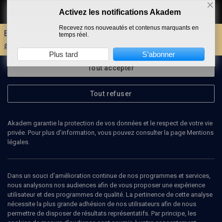
Activez les notifications Akadem
Faire un don
Recevez nos nouveautés et contenus marquants en
Envie d'encore plus d'AKADEM ?
Découvrez les
temps réel.
avantages d'un compte !
Plus tard
S’abonner
Tout accepter
Tout refuser
Akadem garantie la protection de vos données et le respect de votre vie
privée. Pour plus d’information, vous pouvez consulter la page Mentions
légales.
MYRIAM RUSZNIEWSKI-DAHAN
auteur
Dans un souci d’amélioration continue de nos programmes et services,
nous analysons nos audiences afin de vous proposer une expérience
utilisateur et des programmes de qualité. La pertinence de cette analyse
Myriam Ruszniewski-Dahan est auteur de Romanciers de la Shoah,
nécessite la plus grande adhésion de nos utilisateurs afin de nous
L'Harmattan et d'une étude sur La Shoah dans la littérature
permettre de disposer de résultats représentatifs. Par principe, les
française dans la revue Histoire de la Shoah.