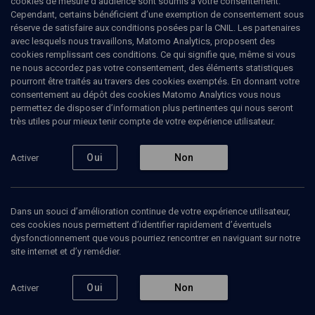
cookies de mesure d’audience sont soumis à votre consentement.
Cependant, certains bénéficient d’une exemption de consentement sous
réserve de satisfaire aux conditions posées par la CNIL. Les partenaires
avec lesquels nous travaillons, Matomo Analytics, proposent des
cookies remplissant ces conditions. Ce qui signifie que, même si vous
Ajouter
Partager
J’aime
ne nous accordez pas votre consentement, des éléments statistiques
pourront être traités au travers des cookies exemptés. En donnant votre
consentement au dépôt des cookies Matomo Analytics vous nous
Tous
7
Vidéos
1
Bibliographie
6
permettez de disposer d’information plus pertinentes qui nous seront
très utiles pour mieux tenir compte de votre expérience utilisateur.
Oui
Non
Activer
Vidéos
1
Aharon
Dans un souci d’amélioration continue de votre expérience utilisateur,
Appelfeld,
cinquante
ces cookies nous permettent d’identifier rapidement d’éventuels
ans
dysfonctionnement que vous pourriez rencontrer en naviguant sur notre
d'écriture
site internet et d’y remédier.
(1/4)
Oui
Non
Activer
CULTURE
Entre fiction et réalité,