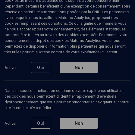
cookies de mesure d’audience sont soumis à votre consentement.
Cependant, certains bénéficient d’une exemption de consentement sous
réserve de satisfaire aux conditions posées par la CNIL. Les partenaires
avec lesquels nous travaillons, Matomo Analytics, proposent des
cookies remplissant ces conditions. Ce qui signifie que, même si vous
Ajouter
Partager
J’aime
ne nous accordez pas votre consentement, des éléments statistiques
pourront être traités au travers des cookies exemptés. En donnant votre
consentement au dépôt des cookies Matomo Analytics vous nous
Tous
17
Vidéos
4
Bibliographie
13
permettez de disposer d’information plus pertinentes qui nous seront
très utiles pour mieux tenir compte de votre expérience utilisateur.
Oui
Non
Activer
Vidéos
4
Vivre masqués
Colloque des
Les jui
Dans un souci d’amélioration continue de votre expérience utilisateur,
(16/5)
intellectuels
modern
juifs de langue
ces cookies nous permettent d’identifier rapidement d’éventuels
française
dysfonctionnement que vous pourriez rencontrer en naviguant sur notre
(2/14)
site internet et d’y remédier.
Oui
Non
Activer
PHILOSO
PHILOSOPHIE
PHILOSOPHIE
Les préc
J'ai été envahie par
Peut-on parler d’une