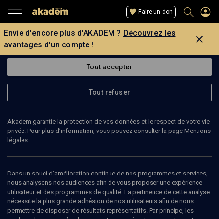
Faire un don
Envie d'encore plus d'AKADEM ?
Découvrez les
avantages d'un compte !
Tout accepter
Tout refuser
Akadem garantie la protection de vos données et le respect de votre vie
privée. Pour plus d’information, vous pouvez consulter la page Mentions
légales.
MYRIAM REVAULT-D'ALLONNES
philosophe
Dans un souci d’amélioration continue de nos programmes et services,
nous analysons nos audiences afin de vous proposer une expérience
utilisateur et des programmes de qualité. La pertinence de cette analyse
Myriam Revault d'Allonnes enseigne la philosophie morale et
nécessite la plus grande adhésion de nos utilisateurs afin de nous
politique à l'Ecole pratique des hautes études. Elle a consacré
permettre de disposer de résultats représentatifs. Par principe, les
plusieurs textes à la pensée de Hannah Arendt.