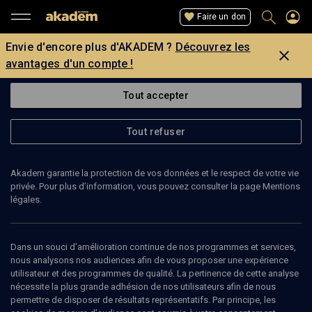
Faire un don
Envie d'encore plus d'AKADEM ?
Découvrez les
avantages d'un compte !
Tout accepter
Tout refuser
Akadem garantie la protection de vos données et le respect de votre vie
privée. Pour plus d’information, vous pouvez consulter la page Mentions
légales.
MOSHÉ ZAFRANI
inspecteur de l'Education nationale
Dans un souci d’amélioration continue de nos programmes et services,
nous analysons nos audiences afin de vous proposer une expérience
utilisateur et des programmes de qualité. La pertinence de cette analyse
Moshé Zafrani est Inspecteur national du ministère de l’Éducation,
nécessite la plus grande adhésion de nos utilisateurs afin de nous
chargé de la préservation du patrimoine des communautés juives.
permettre de disposer de résultats représentatifs. Par principe, les
(Mise à jour: juin 2010)