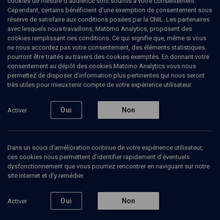
cookies de mesure d’audience sont soumis à votre consentement.
Cependant, certains bénéficient d’une exemption de consentement sous
réserve de satisfaire aux conditions posées par la CNIL. Les partenaires
avec lesquels nous travaillons, Matomo Analytics, proposent des
cookies remplissant ces conditions. Ce qui signifie que, même si vous
Ajouter
Partager
J’aime
ne nous accordez pas votre consentement, des éléments statistiques
pourront être traités au travers des cookies exemptés. En donnant votre
consentement au dépôt des cookies Matomo Analytics vous nous
Tous
1
Vidéos
1
permettez de disposer d’information plus pertinentes qui nous seront
très utiles pour mieux tenir compte de votre expérience utilisateur.
Oui
Non
Activer
Vidéos
1
Judaïsmes du
Dans un souci d’amélioration continue de votre expérience utilisateur,
Maghreb (3/8)
ces cookies nous permettent d’identifier rapidement d’éventuels
dysfonctionnement que vous pourriez rencontrer en naviguant sur notre
site internet et d’y remédier.
Oui
Non
Activer
HISTOIRE
Écriture et création
littéraire locales et le