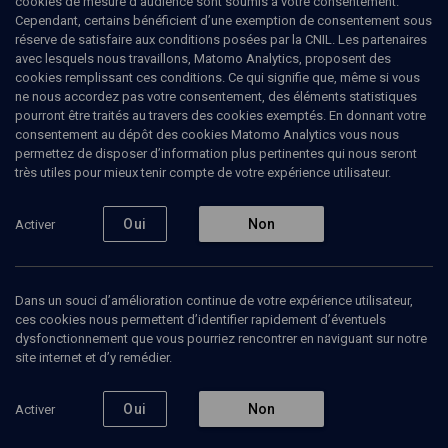
cookies de mesure d’audience sont soumis à votre consentement.
juive, prolongeant et transformant l’œuvre de son prédécesseur.
Cependant, certains bénéficient d’une exemption de consentement sous
Depuis la fin des années 1980, ses ouvrages sont régulièrement
réserve de satisfaire aux conditions posées par la CNIL. Les partenaires
traduits aux États-Unis et en France.
avec lesquels nous travaillons, Matomo Analytics, proposent des
cookies remplissant ces conditions. Ce qui signifie que, même si vous
ne nous accordez pas votre consentement, des éléments statistiques
pourront être traités au travers des cookies exemptés. En donnant votre
consentement au dépôt des cookies Matomo Analytics vous nous
Ajouter
Partager
J’aime
permettez de disposer d’information plus pertinentes qui nous seront
très utiles pour mieux tenir compte de votre expérience utilisateur.
Tous
20
Vidéos
5
Bibliographie
15
Oui
Non
Activer
Vidéos
5
Dans un souci d’amélioration continue de votre expérience utilisateur,
ces cookies nous permettent d’identifier rapidement d’éventuels
dysfonctionnement que vous pourriez rencontrer en naviguant sur notre
Éliane Amado
De l'o
site internet et d’y remédier.
Levy-Valensi
la lum
(1/3)
Oui
Non
Activer