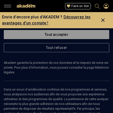
Faire un don
Envie d'encore plus d'AKADEM ?
Découvrez les
avantages d'un compte !
Tout accepter
Tout refuser
Akadem garantie la protection de vos données et le respect de votre vie
privée. Pour plus d’information, vous pouvez consulter la page Mentions
légales.
MOSHÉ IDEL
philosophe
Dans un souci d’amélioration continue de nos programmes et services,
nous analysons nos audiences afin de vous proposer une expérience
utilisateur et des programmes de qualité. La pertinence de cette analyse
Moshe Idel enseigne à l’Université Hébraïque de Jérusalem où il
nécessite la plus grande adhésion de nos utilisateurs afin de nous
est titulaire de la chaire de pensée juive. Il y a pris la relève de
permettre de disposer de résultats représentatifs. Par principe, les
Gershom Scholem et s’est spécialisé dans l’étude de la mystique