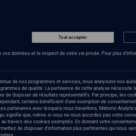
Tout accepter
 vos données et le respect de votre vie privée. Pour plus d’inf
Abonnez-vous à notre newsletter
ontinue de nos programmes et services, nous analysons nos audi
rogrammes de qualité. La pertinence de cette analyse nécessite 
Envoyer
tre de disposer de résultats représentatifs. Par principe, les c
ependant, certains bénéficient d’une exemption de consentement
Les partenaires avec lesquels nous travaillons, Matomo Analyti
 qui signifie que, même si vous ne nous accordez pas votre con
tés au travers des cookies exemptés. En donnant votre consente
ettez de disposer d’information plus pertinentes qui nous seron
sateur.
es
Qui sommes-nous ?