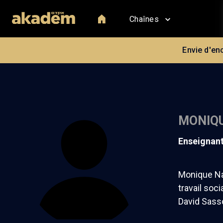
Chaînes
Envie d'en
MONIQ
enseignan
Monique Nah
travail soc
David Sasso