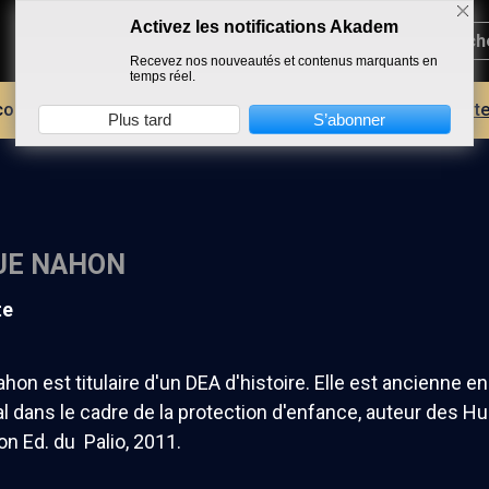
Activez les notifications Akadem
Recevez nos nouveautés et contenus marquants en
temps réel.
core plus d'AKADEM ?
Découvrez les avantages d'un compte
Plus tard
S’abonner
UE NAHON
te
on est titulaire d'un DEA d'histoire. Elle est ancienne 
ial dans le cadre de la protection d'enfance, auteur des Hu
n Ed. du Palio, 2011.