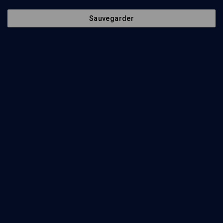
Sauvegarder
Envoyer
Nos Chaines
Qui sommes-nous ?
Société
La rédaction
Histoire
Nos soutiens
Culture
Politique de protection des
données personnelles
Limoud
Mentions légales
Université
Contact
Podcast