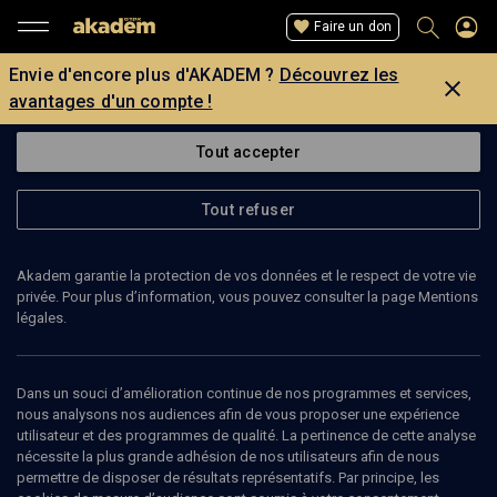
Faire un don
Envie d'encore plus d'AKADEM ?
Découvrez les
avantages d'un compte !
Tout accepter
Tout refuser
Akadem garantie la protection de vos données et le respect de votre vie
privée. Pour plus d’information, vous pouvez consulter la page Mentions
légales.
MILI PECHERER
réalisatrice
Dans un souci d’amélioration continue de nos programmes et services,
nous analysons nos audiences afin de vous proposer une expérience
utilisateur et des programmes de qualité. La pertinence de cette analyse
Mili Pecherer est une réalisatrice de cinéma israélienne. Elle
nécessite la plus grande adhésion de nos utilisateurs afin de nous
est diplômée de Bezalel, l’académie d’art de Jérusalem, et Le
permettre de disposer de résultats représentatifs. Par principe, les
Fresnoy – Studio national des arts contemporains à Tourcoing.