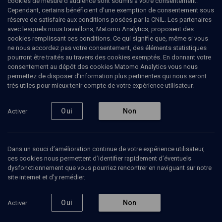
cookies de mesure d’audience sont soumis à votre consentement.
Cependant, certains bénéficient d’une exemption de consentement sous
Mili Pecherer est née en Israël en 1988. Mili Pecherer est née en
réserve de satisfaire aux conditions posées par la CNIL. Les partenaires
Israël en 1988. Elle a réalisé des films avec Napoléon Bonaparte,
avec lesquels nous travaillons, Matomo Analytics, proposent des
Dieu, une hémorroïde, un âne et des béliers qui ont été projetés et
cookies remplissant ces conditions. Ce qui signifie que, même si vous
primés dans des festivals tels que la Berlinale, Annecy,
ne nous accordez pas votre consentement, des éléments statistiques
FIDMarseille, etc.
pourront être traités au travers des cookies exemptés. En donnant votre
consentement au dépôt des cookies Matomo Analytics vous nous
permettez de disposer d’information plus pertinentes qui nous seront
très utiles pour mieux tenir compte de votre expérience utilisateur.
Oui
Non
Activer
Ajouter
Partager
J’aime
Dans un souci d’amélioration continue de votre expérience utilisateur,
ces cookies nous permettent d’identifier rapidement d’éventuels
dysfonctionnement que vous pourriez rencontrer en naviguant sur notre
site internet et d’y remédier.
Oui
Non
Activer
Abonnez-vous à notre newsletter