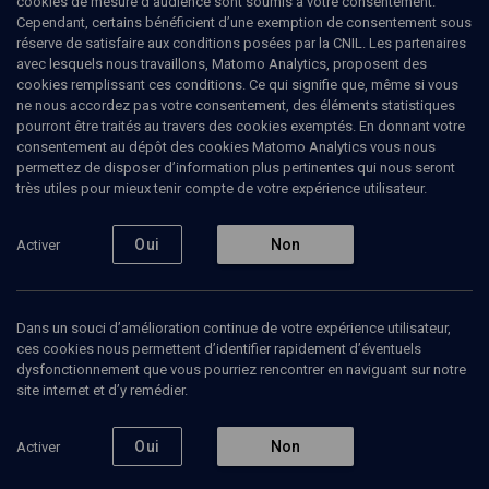
cookies de mesure d’audience sont soumis à votre consentement.
Cependant, certains bénéficient d’une exemption de consentement sous
réserve de satisfaire aux conditions posées par la CNIL. Les partenaires
Tous
avec lesquels nous travaillons, Matomo Analytics, proposent des
1
Vidéos
1
cookies remplissant ces conditions. Ce qui signifie que, même si vous
ne nous accordez pas votre consentement, des éléments statistiques
pourront être traités au travers des cookies exemptés. En donnant votre
consentement au dépôt des cookies Matomo Analytics vous nous
Vidéos
1
permettez de disposer d’information plus pertinentes qui nous seront
très utiles pour mieux tenir compte de votre expérience utilisateur.
Les colloques de
l'AFIRNe 2/2
Oui
Non
Activer
Dans un souci d’amélioration continue de votre expérience utilisateur,
ces cookies nous permettent d’identifier rapidement d’éventuels
VIE JUIVE
dysfonctionnement que vous pourriez rencontrer en naviguant sur notre
L'addiction est-elle une
site internet et d’y remédier.
maladie du cerveau ?
Ami Citri, Jean-Claude Picard, Laurent Karila, Marc Valleur, Michael Stora, Mickael Naassila
Regarder
Oui
Non
Activer