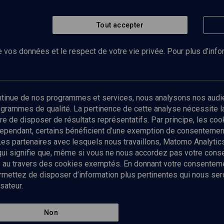
Tout accepter
 vos données et le respect de votre vie privée. Pour plus d’inf
Abonnez-vous à notre newsletter
ontinue de nos programmes et services, nous analysons nos audi
rogrammes de qualité. La pertinence de cette analyse nécessite 
Envoyer
tre de disposer de résultats représentatifs. Par principe, les c
ependant, certains bénéficient d’une exemption de consentement
Les partenaires avec lesquels nous travaillons, Matomo Analyti
 qui signifie que, même si vous ne nous accordez pas votre con
tés au travers des cookies exemptés. En donnant votre consente
ettez de disposer d’information plus pertinentes qui nous seron
sateur.
es
Qui sommes-nous ?
La rédaction
Nos soutiens
Non
Politique de protection des do