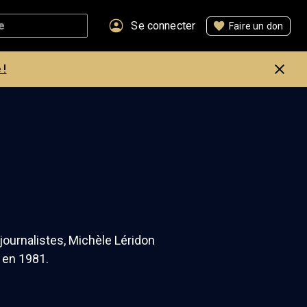
Se connecter
Faire un don
 !
ournalistes, Michèle Léridon
e en 1981.