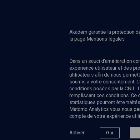
Regarder
POLITIQUE
La force des images, la puissance des
mots
Akadem garantie la protection de
la page Mentions légales.
Dans un souci d’amélioration c
expérience utilisateur et des p
utilisateurs afin de nous permet
soumis à votre consentement. C
conditions posées par la CNIL. 
remplissant ces conditions. Ce
statistiques pourront être trai
Matomo Analytics vous nous perm
compte de votre expérience utili
Nos Chain
Société
Histoire
Activer
Oui
Culture