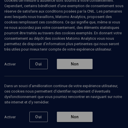
cookies de mesure d’audience sont soumis à votre consentement.
de l'entre-deux-guerres à Paris, en particulier sur la mise en scène
Cependant, certains bénéficient d’une exemption de consentement sous
de la judéité et ses enjeux identitaires. Elle a aussi travaillé dans le
réserve de satisfaire aux conditions posées par la CNIL. Les partenaires
domaine du marketing stratégique et de la gestion de projets pour
avec lesquels nous travaillons, Matomo Analytics, proposent des
diverses entreprises multinationales avant de se tourner vers la
cookies remplissant ces conditions. Ce qui signifie que, même si vous
recherche académique.
ne nous accordez pas votre consentement, des éléments statistiques
pourront être traités au travers des cookies exemptés. En donnant votre
consentement au dépôt des cookies Matomo Analytics vous nous
permettez de disposer d’information plus pertinentes qui nous seront
très utiles pour mieux tenir compte de votre expérience utilisateur.
Ajouter
Partager
J’aime
Oui
Non
Activer
Tous
1
Vidéos
1
Dans un souci d’amélioration continue de votre expérience utilisateur,
ces cookies nous permettent d’identifier rapidement d’éventuels
Vidéos
1
dysfonctionnement que vous pourriez rencontrer en naviguant sur notre
site internet et d’y remédier.
Les musiques
ashkénazes en
Oui
Non
Activer
France au concert ou
à la synagogue (1/6)