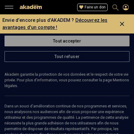
Faire un don
Envie d'encore plus d'AKADEM ?
Découvrez les
avantages d'un compte !
Tout accepter
Tout refuser
Akadem garantie la protection de vos données et le respect de votre vie
privée. Pour plus d’information, vous pouvez consulter la page Mentions
légales.
MICHÈLE FORNHOFF-LEVITT
chercheuse
Dans un souci d’amélioration continue de nos programmes et services,
nous analysons nos audiences afin de vous proposer une expérience
utilisateur et des programmes de qualité. La pertinence de cette analyse
Michèle Fornhoff-Levitt est chercheuse en Arts du spectacle, avec
nécessite la plus grande adhésion de nos utilisateurs afin de nous
un doctorat conjoint entre l’Université libre de Bruxelles et
permettre de disposer de résultats représentatifs. Par principe, les
Sorbonne Université. Ses recherches portent sur le théâtre yiddish