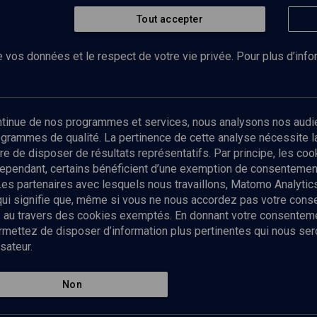
Tout accepter
 vos données et le respect de votre vie privée. Pour plus d’inf
Abonnez-vous à notre newsletter
ontinue de nos programmes et services, nous analysons nos audi
rogrammes de qualité. La pertinence de cette analyse nécessite 
Envoyer
tre de disposer de résultats représentatifs. Par principe, les c
ependant, certains bénéficient d’une exemption de consentement
Les partenaires avec lesquels nous travaillons, Matomo Analyti
 qui signifie que, même si vous ne nous accordez pas votre con
tés au travers des cookies exemptés. En donnant votre consente
ettez de disposer d’information plus pertinentes qui nous seron
sateur.
es
Qui sommes-nous ?
La rédaction
Nos soutiens
Non
Politique de protection des do
personnelles