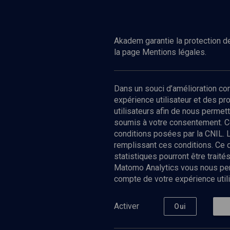
Regarder
CULTURE
Transmettre en cuisinant...
Akadem garantie la protection de
la page Mentions légales.
Dans un souci d’amélioration c
expérience utilisateur et des p
utilisateurs afin de nous permet
soumis à votre consentement. C
conditions posées par la CNIL. 
remplissant ces conditions. Ce
statistiques pourront être trai
Matomo Analytics vous nous perm
compte de votre expérience utili
Nos Chain
Société
Histoire
Activer
Oui
Culture