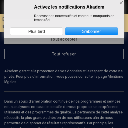
Activez les notifications Akadem
Faire un don
Recevez nos nouveautés et contenus marquants en
Envie d'encore plus d'AKADEM ?
Découvrez les
temps réel.
avantages d'un compte !
Plus tard
S’abonner
Tout accepter
Tout refuser
Akadem garantie la protection de vos données et le respect de votre vie
privée. Pour plus d’information, vous pouvez consulter la page Mentions
légales.
MICHEL WIEVIORKA
sociologue
Dans un souci d’amélioration continue de nos programmes et services,
nous analysons nos audiences afin de vous proposer une expérience
utilisateur et des programmes de qualité. La pertinence de cette analyse
Michel Wieviorka, docteur d'Etat ès Lettres et Sciences Humaines,
nécessite la plus grande adhésion de nos utilisateurs afin de nous
directeur d'études à l'Ecole des Hautes Etudes en Sciences
permettre de disposer de résultats représentatifs. Par principe, les
Sociales, est depuis 2009 Administrateur de la Fondation de la