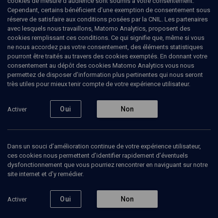
cookies de mesure d’audience sont soumis à votre consentement.
Maison des Sciences de l’Homme. Il a été directeur du CADIS
Cependant, certains bénéficient d’une exemption de consentement sous
(Centre d'analyse et d'intervention sociologiques (EHESS/CNRS)
réserve de satisfaire aux conditions posées par la CNIL. Les partenaires
entre 1993 et 2009. De 2006 à 2010, il a été Président de
avec lesquels nous travaillons, Matomo Analytics, proposent des
l'Association internationale de sociologie AIS/ISA. Depuis
cookies remplissant ces conditions. Ce qui signifie que, même si vous
novembre 2006, Michel Wieviorka préside le comité de selection
ne nous accordez pas votre consentement, des éléments statistiques
du prix Michel Seurat créé par le CNRS. Il est également membre
pourront être traités au travers des cookies exemptés. En donnant votre
du Centre de coopération franco-norvégienne en sciences
consentement au dépôt des cookies Matomo Analytics vous nous
sociales et humaines de la FMSH à Paris. Il a été co-directeur, avec
permettez de disposer d’information plus pertinentes qui nous seront
Georges Balandier, de la revue Cahiers Internationaux de
très utiles pour mieux tenir compte de votre expérience utilisateur.
Sociologie de 1991 à 2011. Après avoir dirigé la collection "Voix et
Regards" aux Editions Balland , il dirige aujourd'hui la collection
"Le monde comme il va" aux Editions Robert Laffont. Il est
Oui
Non
Activer
également membre du Comité scientifique des Presses de
Sciences Po' et des comités de rédaction de plusieurs revues
dont: Journal of Ethnic and Migration Studies / Ethnic and Racial
Studies / French Politics, Culture and Society. Michel Wieviorka est
Dans un souci d’amélioration continue de votre expérience utilisateur,
l'auteur de nombreux ouvrages parmi lesquels "L'antisémitisme
ces cookies nous permettent d’identifier rapidement d’éventuels
expliqué aux jeunes" publié en 2014 (Seuil).
dysfonctionnement que vous pourriez rencontrer en naviguant sur notre
site internet et d’y remédier.
Oui
Non
Activer
Ajouter
Partager
J’aime