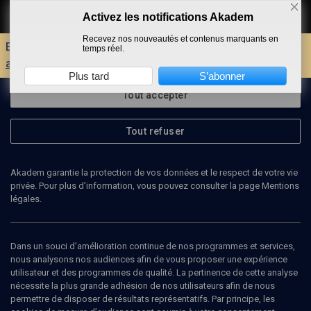
Activez les notifications Akadem
Faire un don
Recevez nos nouveautés et contenus marquants en
Envie d'encore plus d'AKADEM ?
Découvrez les
temps réel.
avantages d'un compte !
Plus tard
S’abonner
Tout accepter
Tout refuser
Akadem garantie la protection de vos données et le respect de votre vie
privée. Pour plus d’information, vous pouvez consulter la page Mentions
légales.
MICHEL KICHKA
dessinateur
Dans un souci d’amélioration continue de nos programmes et services,
nous analysons nos audiences afin de vous proposer une expérience
utilisateur et des programmes de qualité. La pertinence de cette analyse
Michel Kichka est le fils d’un survivant de l’Holocauste. Né à Liège
nécessite la plus grande adhésion de nos utilisateurs afin de nous
en 1954, il est très marqué par les grands noms de l’âge d’or de la
permettre de disposer de résultats représentatifs. Par principe, les
BD franco-belge: Hergé, mais aussi Franquin, Morris, Uderzo… Il