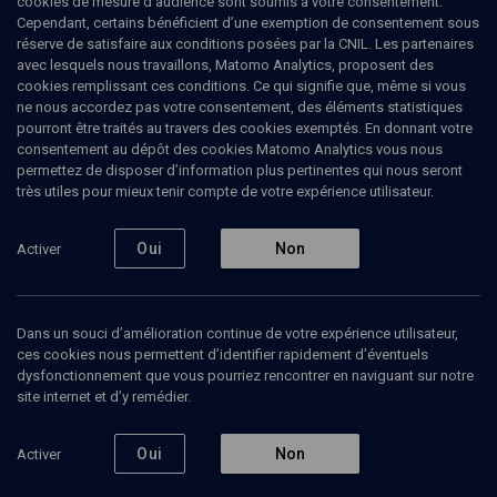
cookies de mesure d’audience sont soumis à votre consentement.
interrompt ses études d’architecture mais publie ses premiers
Cependant, certains bénéficient d’une exemption de consentement sous
dessins dans la revue Curiosity Magazine de l’éditeur Michel
réserve de satisfaire aux conditions posées par la CNIL. Les partenaires
Deligne. Sioniste convaincu, Kichka fait son aliyah en 1974. Il
avec lesquels nous travaillons, Matomo Analytics, proposent des
entreprend des études de graphisme à l’Académie Bezalel de
cookies remplissant ces conditions. Ce qui signifie que, même si vous
Jérusalem où enseigne notamment Friede Stern, pionnière de la
ne nous accordez pas votre consentement, des éléments statistiques
caricature israélienne. Depuis, l’art de Kichka s’est exprimé sur
pourront être traités au travers des cookies exemptés. En donnant votre
tous les supports: publicité, bande dessinée, livres pour enfants…
consentement au dépôt des cookies Matomo Analytics vous nous
Il réalise notamment des fresques qui immortalisent ses voyages
permettez de disposer d’information plus pertinentes qui nous seront
à travers le monde. Kichka se lance dans l’illustration politique au
très utiles pour mieux tenir compte de votre expérience utilisateur.
début des années 1990. Il dessine pour la presse israélienne et
internationale: Yedioth Aharonoth, Ha’aretz, Courrier International,
L’Arche… Mais les télévisions font aussi appel à son talent: après
Oui
Non
Activer
avoir officié sur Channel Two, il croque aujourd’hui l’actualité en
direct pour l’émission Café Tel-Ad et sur la chaîne francophone
TV5. Kichka est le président de l'Association des caricaturistes
israéliens et il est membre fondateur de Cartooning for peace
Dans un souci d’amélioration continue de votre expérience utilisateur,
depuis 2006.
ces cookies nous permettent d’identifier rapidement d’éventuels
dysfonctionnement que vous pourriez rencontrer en naviguant sur notre
site internet et d’y remédier.
Ajouter
Partager
J’aime
Oui
Non
Activer