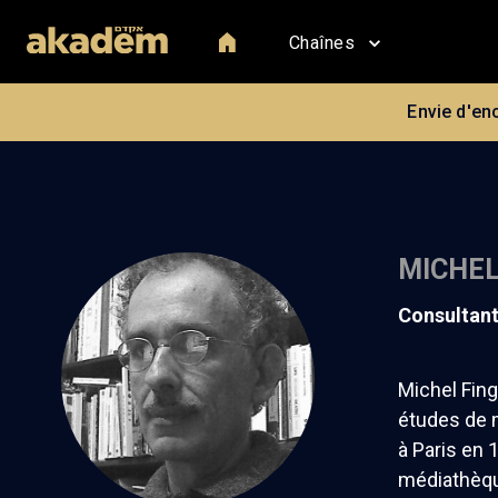
Chaînes
Envie d'en
MICHEL
consultan
Michel Fing
études de m
à Paris en 
médiathèque