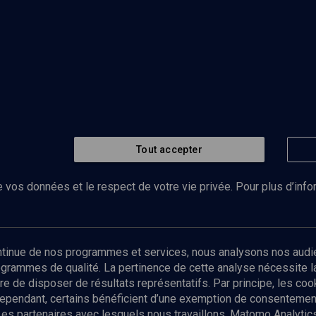
Tout accepter
 vos données et le respect de votre vie privée. Pour plus d’inf
Abonnez-vous à notre newsletter
ontinue de nos programmes et services, nous analysons nos audi
rogrammes de qualité. La pertinence de cette analyse nécessite 
Envoyer
tre de disposer de résultats représentatifs. Par principe, les c
ependant, certains bénéficient d’une exemption de consentement
Les partenaires avec lesquels nous travaillons, Matomo Analyti