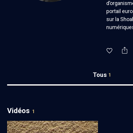
d’organisme
portail eur
sur la Shoa
numériques 
Tous
1
Vidéos
1
Permanence du yiddish (3/5)