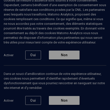
cookies de mesure d’audience sont soumis à votre consentement.
Cependant, certains bénéficient d’une exemption de consentement sous
réserve de satisfaire aux conditions posées par la CNIL. Les partenaires
avec lesquels nous travaillons, Matomo Analytics, proposent des
Ajouter
Partager
J’aime
cookies remplissant ces conditions. Ce qui signifie que, même si vous
ne nous accordez pas votre consentement, des éléments statistiques
pourront être traités au travers des cookies exemptés. En donnant votre
Tous
1
Vidéos
1
consentement au dépôt des cookies Matomo Analytics vous nous
permettez de disposer d’information plus pertinentes qui nous seront
très utiles pour mieux tenir compte de votre expérience utilisateur.
Vidéos
1
Oui
Non
Activer
Destin oublié des
Juifs d'Orient
Dans un souci d’amélioration continue de votre expérience utilisateur,
ces cookies nous permettent d’identifier rapidement d’éventuels
dysfonctionnement que vous pourriez rencontrer en naviguant sur notre
site internet et d’y remédier.
RENCONTRE
Nostalgies de Tunis et de
Beyrouth
Oui
Non
Activer
Annick Perez, Mahor Chiche, Michel Fayad
Regarder