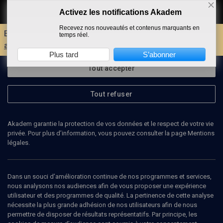
Activez les notifications Akadem
Faire un don
Recevez nos nouveautés et contenus marquants en
Envie d'encore plus d'AKADEM ?
Découvrez les
temps réel.
avantages d'un compte !
Plus tard
S’abonner
Tout accepter
Tout refuser
Akadem garantie la protection de vos données et le respect de votre vie
privée. Pour plus d’information, vous pouvez consulter la page Mentions
légales.
MICHEL FAYAD
analyste politique
Dans un souci d’amélioration continue de nos programmes et services,
nous analysons nos audiences afin de vous proposer une expérience
utilisateur et des programmes de qualité. La pertinence de cette analyse
Michel Fayad est analyste politique et spécialiste en géopolitique,
nécessite la plus grande adhésion de nos utilisateurs afin de nous
notamment concernant le Liban.
permettre de disposer de résultats représentatifs. Par principe, les