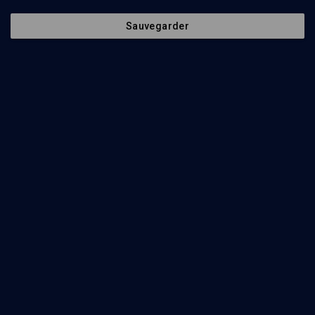
Sauvegarder
Abonnez-vous à notre newsletter
Envoyer
Nos Chaines
Qui sommes-nous ?
Société
La rédaction
Histoire
Nos soutiens
Culture
Politique de protection des
données personnelles
Limoud