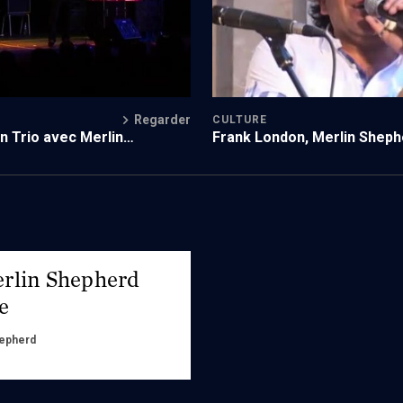
Regarder
CULTURE
n Trio avec Merlin
Frank London, Merlin Sheph
 Click
Boban Markovic Orkestar
rlin Shepherd
e
hepherd