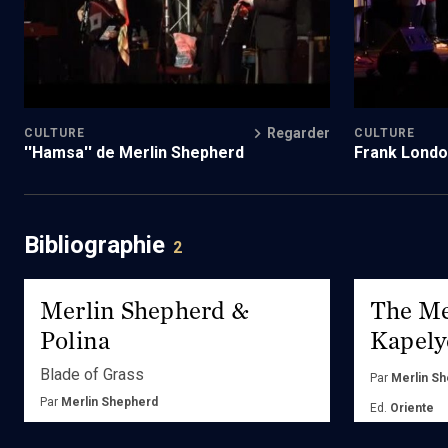
Regarder
CULTURE
CULTURE
''Hamsa'' de Merlin Shepherd
Frank Londo
Shepherd, Dj
Bibliographie
2
Merlin Shepherd &
The Me
Polina
Kapely
Blade of Grass
Par
Merlin S
Par
Merlin Shepherd
Ed.
Oriente
Ed.
Oriente