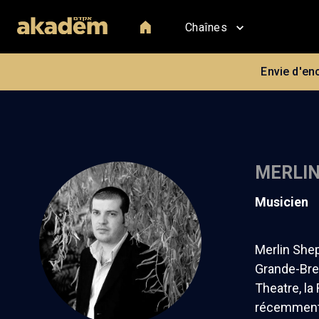
Chaînes
Envie d'en
MERLI
musicien
Merlin Shep
Grande-Bret
Theatre, la
récemment, 