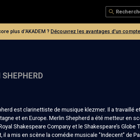
core plus d'AKADEM ?
Découvrez les avantages d'un compte
N SHEPHERD
herd est clarinettiste de musique klezmer. Il a travaillé e
agne et en Europe. Merlin Shepherd a été metteur en scè
 Royal Shakespeare Company et le Shakespeare’s Globe T
il a mis en scène la comédie musicale "Indecent" de Pau