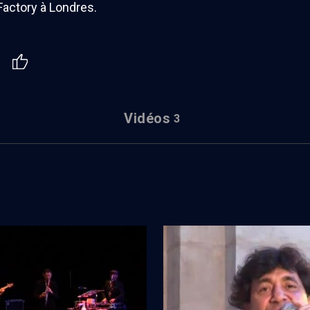
Factory à Londres.
Vidéos
3
z'n Klezmer 2012 - n° 2
Fête de la musique 2012