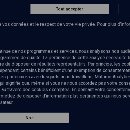
r
Tout accepter
 vos données et le respect de votre vie privée. Pour plus d’inf
Abonnez-vous à notre newsletter
ontinue de nos programmes et services, nous analysons nos audi
rogrammes de qualité. La pertinence de cette analyse nécessite 
Envoyer
tre de disposer de résultats représentatifs. Par principe, les c
ependant, certains bénéficient d’une exemption de consentement
Les partenaires avec lesquels nous travaillons, Matomo Analyti
 qui signifie que, même si vous ne nous accordez pas votre con
tés au travers des cookies exemptés. En donnant votre consente
ettez de disposer d’information plus pertinentes qui nous seron
sateur.
es
Qui sommes-nous ?
La rédaction
Nos soutiens
Non
Politique de protection des do
personnelles