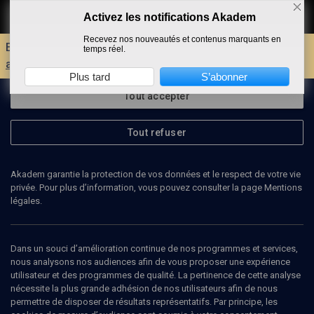
Activez les notifications Akadem
Faire un don
Recevez nos nouveautés et contenus marquants en
Envie d'encore plus d'AKADEM ?
Découvrez les
temps réel.
avantages d'un compte !
Plus tard
S’abonner
Tout accepter
Tout refuser
Akadem garantie la protection de vos données et le respect de votre vie
privée. Pour plus d’information, vous pouvez consulter la page Mentions
légales.
MAYU SHVIRO
violoncelle
Dans un souci d’amélioration continue de nos programmes et services,
nous analysons nos audiences afin de vous proposer une expérience
utilisateur et des programmes de qualité. La pertinence de cette analyse
nécessite la plus grande adhésion de nos utilisateurs afin de nous
permettre de disposer de résultats représentatifs. Par principe, les
Ajouter
Partager
J’aime