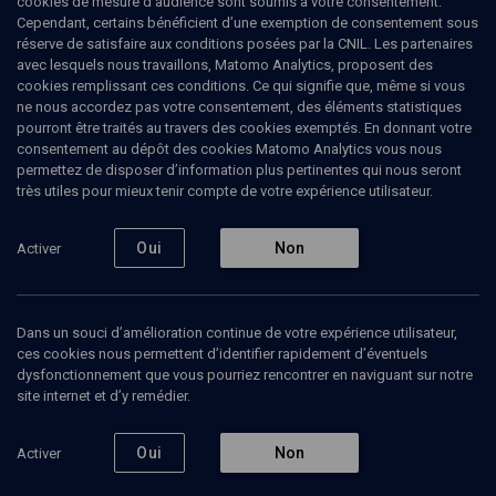
cookies de mesure d’audience sont soumis à votre consentement.
Cependant, certains bénéficient d’une exemption de consentement sous
réserve de satisfaire aux conditions posées par la CNIL. Les partenaires
Tous
avec lesquels nous travaillons, Matomo Analytics, proposent des
1
Vidéos
1
cookies remplissant ces conditions. Ce qui signifie que, même si vous
ne nous accordez pas votre consentement, des éléments statistiques
pourront être traités au travers des cookies exemptés. En donnant votre
consentement au dépôt des cookies Matomo Analytics vous nous
Vidéos
1
permettez de disposer d’information plus pertinentes qui nous seront
très utiles pour mieux tenir compte de votre expérience utilisateur.
Concert fête
de la
Oui
Non
Activer
musique
2016
Dans un souci d’amélioration continue de votre expérience utilisateur,
ces cookies nous permettent d’identifier rapidement d’éventuels
CULTURE
dysfonctionnement que vous pourriez rencontrer en naviguant sur notre
Shefita, la diva rock-
site internet et d’y remédier.
oriental d'Israël
Shefita, Mayu Shviro, Noam Chen, Nur Bar-Goren, Sefi Asfuri-Hirsch, Ziv Greenberg
Regarder
Oui
Non
Activer