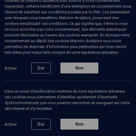
cookies de mesure d’audience sont soumis à votre consentement.
Cependant, certains bénéficient d’une exemption de consentement sous
réserve de satisfaire aux conditions posées par la CNIL. Les partenaires
avec lesquels nous travaillons, Matomo Analytics, proposent des
cookies remplissant ces conditions. Ce qui signifie que, même si vous
ne nous accordez pas votre consentement, des éléments statistiques
pourront être traités au travers des cookies exemptés. En donnant votre
consentement au dépôt des cookies Matomo Analytics vous nous
permettez de disposer d’information plus pertinentes qui nous seront
Abonnez-vous à notre newsletter
très utiles pour mieux tenir compte de votre expérience utilisateur.
Oui
Non
Activer
Envoyer
Dans un souci d’amélioration continue de votre expérience utilisateur,
ces cookies nous permettent d’identifier rapidement d’éventuels
dysfonctionnement que vous pourriez rencontrer en naviguant sur notre
site internet et d’y remédier.
Nos Chaines
Qui sommes-nous ?
Oui
Non
Activer
Société
La rédaction