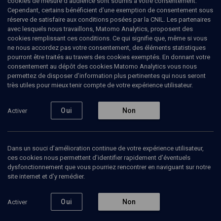
cookies de mesure d’audience sont soumis à votre consentement.
Cependant, certains bénéficient d’une exemption de consentement sous
réserve de satisfaire aux conditions posées par la CNIL. Les partenaires
avec lesquels nous travaillons, Matomo Analytics, proposent des
cookies remplissant ces conditions. Ce qui signifie que, même si vous
ne nous accordez pas votre consentement, des éléments statistiques
pourront être traités au travers des cookies exemptés. En donnant votre
consentement au dépôt des cookies Matomo Analytics vous nous
permettez de disposer d’information plus pertinentes qui nous seront
Abonnez-vous à notre newsletter
très utiles pour mieux tenir compte de votre expérience utilisateur.
Oui
Non
Activer
Envoyer
Dans un souci d’amélioration continue de votre expérience utilisateur,
ces cookies nous permettent d’identifier rapidement d’éventuels
dysfonctionnement que vous pourriez rencontrer en naviguant sur notre
site internet et d’y remédier.
Nos Chaines
Qui sommes-nous ?
Oui
Non
Activer
Société
La rédaction