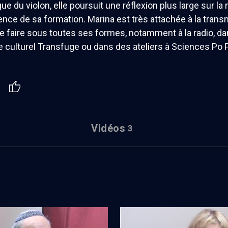
e du violon, elle poursuit une réflexion plus large sur l
lence de sa formation. Marina est très attachée à la tran
re faire sous toutes ses formes, notamment à la radio, d
 culturel Transfuge ou dans des ateliers à Sciences Po P
Vidéos
3
 et le talmudiste
Quand la musique donne