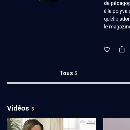
de pédagogu
à la polyva
qu’elle ado
le magazine
Tous
5
Vidéos
3
Musiciennes de légende
La violoniste