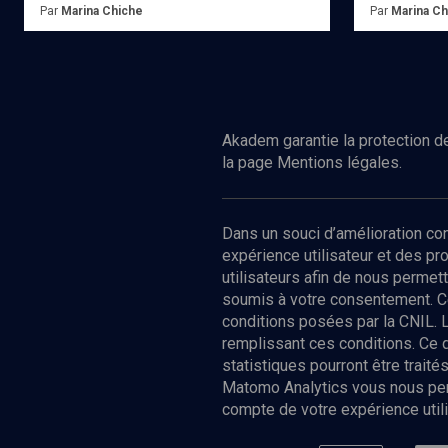
Par
Marina Chiche
Par
Marina Ch
Ed.
Intrada 2003
Ed.
Transart 
Acheter
Achete
Akadem garantie la protection de
la page Mentions légales.
Dans un souci d’amélioration c
expérience utilisateur et des p
utilisateurs afin de nous permet
soumis à votre consentement. C
conditions posées par la CNIL. 
remplissant ces conditions. Ce
statistiques pourront être trai
Matomo Analytics vous nous perm
compte de votre expérience utili
Nos Chain
Société