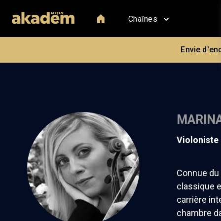
Chaînes
Envie d'en
MARINA
violoniste
Connue du 
classique 
carrière in
chambre dan