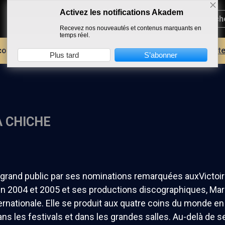
Activez les notifications Akadem
Recevez nos nouveautés et contenus marquants en
temps réel.
core plus d'AKADEM ?
Découvrez les avantages d'un compte
Plus tard
S’abonner
 CHICHE
grand public par ses nominations remarquées auxVictoir
en 2004 et 2005 et ses productions discographiques, Mar
ternationale. Elle se produit aux quatre coins du monde e
s les festivals et dans les grandes salles. Au-delà de se