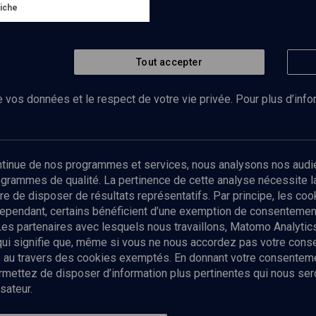
iche
2004
r
Tout accepter
 vos données et le respect de votre vie privée. Pour plus d’inf
Abonnez-vous à notre newsletter
ontinue de nos programmes et services, nous analysons nos audi
rogrammes de qualité. La pertinence de cette analyse nécessite 
Envoyer
tre de disposer de résultats représentatifs. Par principe, les c
ependant, certains bénéficient d’une exemption de consentement
Les partenaires avec lesquels nous travaillons, Matomo Analyti
 qui signifie que, même si vous ne nous accordez pas votre con
tés au travers des cookies exemptés. En donnant votre consente
ettez de disposer d’information plus pertinentes qui nous seron
sateur.
es
Qui sommes-nous ?
La rédaction