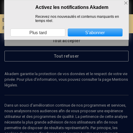
Activez les notifications Akadem
Faire un don
Recevez nos nouveautés et contenus marquants en
Envie d'encore plus d'AKADEM ?
Découvrez les
temps réel.
avantages d'un compte !
Plus tard
S’abonner
Tout accepter
Tout refuser
Akadem garantie la protection de vos données et le respect de votre vie
privée. Pour plus d’information, vous pouvez consulter la page Mentions
légales.
MARILYN VINOGRADE
pédopsychiatre
Dans un souci d’amélioration continue de nos programmes et services,
nous analysons nos audiences afin de vous proposer une expérience
utilisateur et des programmes de qualité. La pertinence de cette analyse
nécessite la plus grande adhésion de nos utilisateurs afin de nous
permettre de disposer de résultats représentatifs. Par principe, les
Ajouter
Partager
J’aime