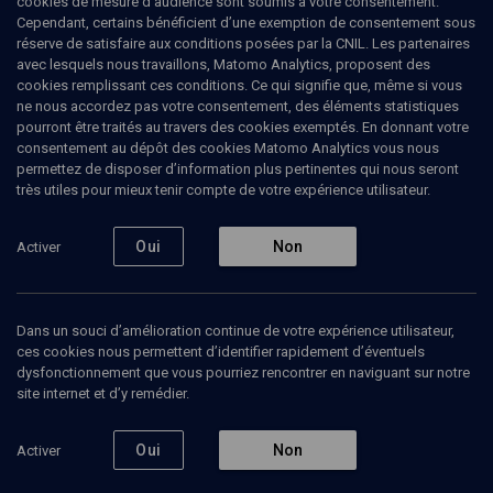
cookies de mesure d’audience sont soumis à votre consentement.
Cependant, certains bénéficient d’une exemption de consentement sous
réserve de satisfaire aux conditions posées par la CNIL. Les partenaires
Tous
avec lesquels nous travaillons, Matomo Analytics, proposent des
1
Vidéos
1
cookies remplissant ces conditions. Ce qui signifie que, même si vous
ne nous accordez pas votre consentement, des éléments statistiques
pourront être traités au travers des cookies exemptés. En donnant votre
consentement au dépôt des cookies Matomo Analytics vous nous
Vidéos
1
permettez de disposer d’information plus pertinentes qui nous seront
très utiles pour mieux tenir compte de votre expérience utilisateur.
Psychiatrie
en
Oui
Non
Activer
France et
en Israël
(6/8)
Dans un souci d’amélioration continue de votre expérience utilisateur,
ces cookies nous permettent d’identifier rapidement d’éventuels
PHILOSOPHIE
dysfonctionnement que vous pourriez rencontrer en naviguant sur notre
De l'enfant et de
site internet et d’y remédier.
l'adolescent
David Cohen, Marilyn Vinograde, Ruth Feldman, Sam Tyano
Regarder
Oui
Non
Activer