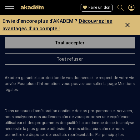
Faire un don
Envie d'encore plus d'AKADEM ?
Découvrez les
avantages d'un compte !
Tout accepter
Tout refuser
Akadem garantie la protection de vos données et le respect de votre vie
privée. Pour plus d’information, vous pouvez consulter la page Mentions
légales.
MARIE MOUTIER-BITAN
historienne
Dans un souci d’amélioration continue de nos programmes et services,
nous analysons nos audiences afin de vous proposer une expérience
utilisateur et des programmes de qualité. La pertinence de cette analyse
Marie Moutier-Bitan est historienne. Elle a consacré sa thèse au «
nécessite la plus grande adhésion de nos utilisateurs afin de nous
Permis de tuer. La première phase de l’extermination des Juifs en
permettre de disposer de résultats représentatifs. Par principe, les
Galicie orientale, 22 juin-1er août 1941 ». Elle a travaillé durant dix