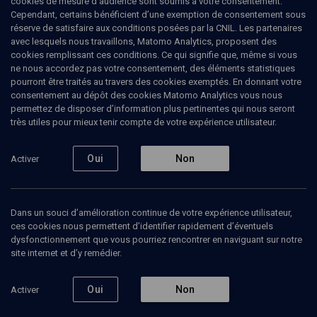
cookies de mesure d’audience sont soumis à votre consentement.
ans dans l’association Yahad – In Unum et effectué de
Cependant, certains bénéficient d’une exemption de consentement sous
nombreuses missions de terrain afin de documenter la Shoah en
réserve de satisfaire aux conditions posées par la CNIL. Les partenaires
ex-Union soviétique occupée. Elle est l’auteure des Lettres de la
avec lesquels nous travaillons, Matomo Analytics, proposent des
Wehrmacht (Perrin, 2014) et des Champs de la Shoah.
cookies remplissant ces conditions. Ce qui signifie que, même si vous
L’extermination des Juifs en Union soviétique occupée, 1941-1944
ne nous accordez pas votre consentement, des éléments statistiques
(Passés composés, 2020). Elle est chercheuse postdoctorale au
pourront être traités au travers des cookies exemptés. En donnant votre
CERCEC dans le cadre du projet Visual History of the Holocaust,
consentement au dépôt des cookies Matomo Analytics vous nous
travaillant sur les images des crimes nazis filmées par les
permettez de disposer d’information plus pertinentes qui nous seront
opérateurs soviétiques.
très utiles pour mieux tenir compte de votre expérience utilisateur.
Oui
Non
Activer
Ajouter
Partager
J’aime
Dans un souci d’amélioration continue de votre expérience utilisateur,
Tous
3
Vidéos
3
ces cookies nous permettent d’identifier rapidement d’éventuels
dysfonctionnement que vous pourriez rencontrer en naviguant sur notre
site internet et d’y remédier.
Vidéos
3
Oui
Non
Activer