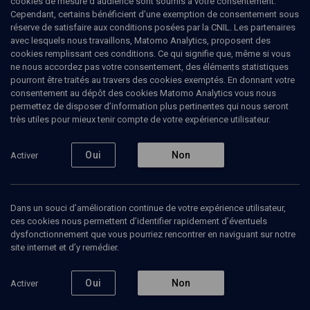
cookies de mesure d’audience sont soumis à votre consentement.
et d’en apprendre une nouvelle, avec la crainte de révéler le secret
Cependant, certains bénéficient d’une exemption de consentement sous
de ce nouveau nom qu’ils avaient du mal à s’approprier.
réserve de satisfaire aux conditions posées par la CNIL. Les partenaires
avec lesquels nous travaillons, Matomo Analytics, proposent des
cookies remplissant ces conditions. Ce qui signifie que, même si vous
ne nous accordez pas votre consentement, des éléments statistiques
pourront être traités au travers des cookies exemptés. En donnant votre
Ajouter
Partager
J’aime
consentement au dépôt des cookies Matomo Analytics vous nous
permettez de disposer d’information plus pertinentes qui nous seront
très utiles pour mieux tenir compte de votre expérience utilisateur.
Tous
1
Vidéos
1
Oui
Non
Activer
Vidéos
1
Dans un souci d’amélioration continue de votre expérience utilisateur,
ces cookies nous permettent d’identifier rapidement d’éventuels
La Shoah dans le
dysfonctionnement que vous pourriez rencontrer en naviguant sur notre
cinéma (2/)
site internet et d’y remédier.
Oui
Non
Activer