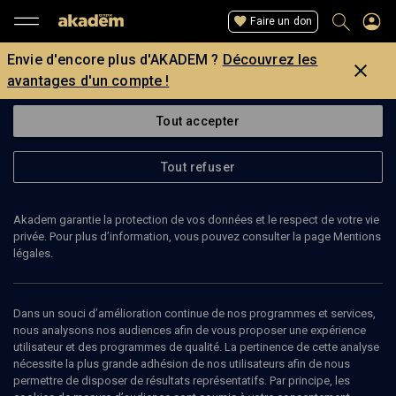
Faire un don
Envie d'encore plus d'AKADEM ?
Découvrez les
avantages d'un compte !
Tout accepter
Tout refuser
Akadem garantie la protection de vos données et le respect de votre vie
privée. Pour plus d’information, vous pouvez consulter la page Mentions
légales.
MARIA LANDAU
neuropsychiatre
Dans un souci d’amélioration continue de nos programmes et services,
nous analysons nos audiences afin de vous proposer une expérience
utilisateur et des programmes de qualité. La pertinence de cette analyse
Maria Landau est neuro-psychiatre et psychanalyste. Elle a traité
nécessite la plus grande adhésion de nos utilisateurs afin de nous
du trauma des enfants juifs cachés pendant la guerre, qui avaient
permettre de disposer de résultats représentatifs. Par principe, les
subi une « dépersonnalisation », contraints de changer d’identité