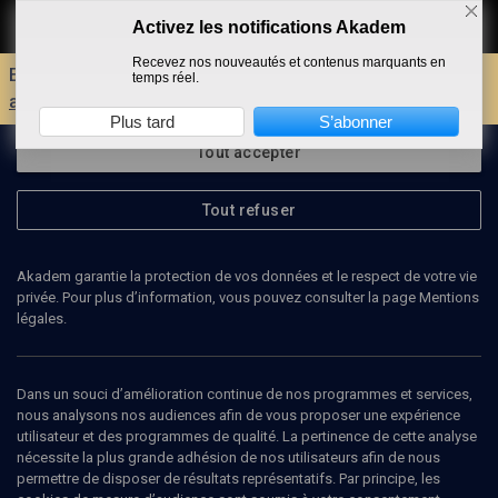
Activez les notifications Akadem
Faire un don
Recevez nos nouveautés et contenus marquants en
Envie d'encore plus d'AKADEM ?
Découvrez les
temps réel.
avantages d'un compte !
Plus tard
S’abonner
Tout accepter
Tout refuser
Akadem garantie la protection de vos données et le respect de votre vie
privée. Pour plus d’information, vous pouvez consulter la page Mentions
légales.
MARIA-GLORIA-DE ANTONIO-RUBIO
Dans un souci d’amélioration continue de nos programmes et services,
nous analysons nos audiences afin de vous proposer une expérience
utilisateur et des programmes de qualité. La pertinence de cette analyse
nécessite la plus grande adhésion de nos utilisateurs afin de nous
Ajouter
Partager
J’aime
permettre de disposer de résultats représentatifs. Par principe, les