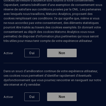
cookies de mesure d’audience sont soumis à votre consentement.
Cependant, certains bénéficient d’une exemption de consentement sous
réserve de satisfaire aux conditions posées par la CNIL. Les partenaires
avec lesquels nous travaillons, Matomo Analytics, proposent des
cookies remplissant ces conditions. Ce qui signifie que, même si vous
ne nous accordez pas votre consentement, des éléments statistiques
pourront être traités au travers des cookies exemptés. En donnant votre
consentement au dépôt des cookies Matomo Analytics vous nous
permettez de disposer d’information plus pertinentes qui nous seront
Abonnez-vous à notre newsletter
très utiles pour mieux tenir compte de votre expérience utilisateur.
Oui
Non
Activer
Envoyer
Dans un souci d’amélioration continue de votre expérience utilisateur,
ces cookies nous permettent d’identifier rapidement d’éventuels
dysfonctionnement que vous pourriez rencontrer en naviguant sur notre
site internet et d’y remédier.
Nos Chaines
Qui sommes-nous ?
Oui
Non
Activer
Société
La rédaction