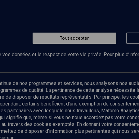
Tout accepter
 vos données et le respect de votre vie privée. Pour plus d’inf
Abonnez-vous à notre newsletter
ontinue de nos programmes et services, nous analysons nos audi
rogrammes de qualité. La pertinence de cette analyse nécessite 
Envoyer
tre de disposer de résultats représentatifs. Par principe, les c
ependant, certains bénéficient d’une exemption de consentement
Les partenaires avec lesquels nous travaillons, Matomo Analyti
 qui signifie que, même si vous ne nous accordez pas votre con
tés au travers des cookies exemptés. En donnant votre consente
ettez de disposer d’information plus pertinentes qui nous seron
sateur.
es
Qui sommes-nous ?