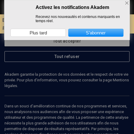
Activez les notifications Akadem
Faire un don
Recevez nos nouveautés et contenus marquants en
Envie d'encore plus d'AKADEM ?
Découvrez les
temps réel.
avantages d'un compte !
Plus tard
S’abonner
Tout accepter
Tout refuser
Akadem garantie la protection de vos données et le respect de votre vie
privée. Pour plus d’information, vous pouvez consulter la page Mentions
légales.
MARC LAZAR
Historien, directeur du Centre d'Histoire de Sciences Po
Dans un souci d’amélioration continue de nos programmes et services,
nous analysons nos audiences afin de vous proposer une expérience
utilisateur et des programmes de qualité. La pertinence de cette analyse
Marc Lazar, né à Paris en 1952, ancien élève du lycée Buffon, est un
nécessite la plus grande adhésion de nos utilisateurs afin de nous
historien et sociologue français du politique. Spécialiste de
permettre de disposer de résultats représentatifs. Par principe, les
l’extrême gauche et de la vie politique italienne, il est depuis 1999