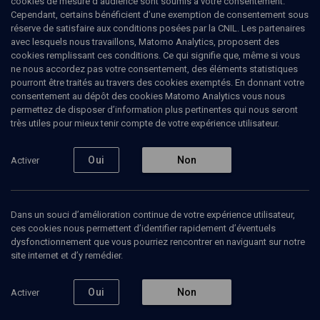
cookies de mesure d’audience sont soumis à votre consentement.
professeur des universités en histoire et sociologue politique à
Cependant, certains bénéficient d’une exemption de consentement sous
l’Institut des Etudes Politiques de Paris ; depuis 2014, il est
réserve de satisfaire aux conditions posées par la CNIL. Les partenaires
également directeur du Centre d'histoire de Sciences Po.
avec lesquels nous travaillons, Matomo Analytics, proposent des
cookies remplissant ces conditions. Ce qui signifie que, même si vous
ne nous accordez pas votre consentement, des éléments statistiques
pourront être traités au travers des cookies exemptés. En donnant votre
consentement au dépôt des cookies Matomo Analytics vous nous
Ajouter
Partager
J’aime
permettez de disposer d’information plus pertinentes qui nous seront
très utiles pour mieux tenir compte de votre expérience utilisateur.
Tous
1
Vidéos
1
Oui
Non
Activer
Vidéos
1
Dans un souci d’amélioration continue de votre expérience utilisateur,
ces cookies nous permettent d’identifier rapidement d’éventuels
dysfonctionnement que vous pourriez rencontrer en naviguant sur notre
Minorités et formes
site internet et d’y remédier.
impériales au XIXème
siècle (1/4)
Oui
Non
Activer