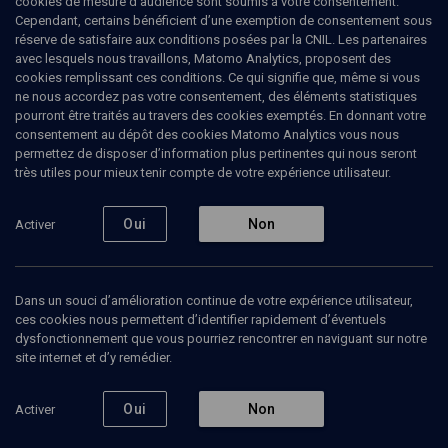
cookies de mesure d’audience sont soumis à votre consentement.
Cependant, certains bénéficient d’une exemption de consentement sous
réserve de satisfaire aux conditions posées par la CNIL. Les partenaires
Ajouter
Partager
J’aime
avec lesquels nous travaillons, Matomo Analytics, proposent des
cookies remplissant ces conditions. Ce qui signifie que, même si vous
ne nous accordez pas votre consentement, des éléments statistiques
Tous
1
Vidéos
1
pourront être traités au travers des cookies exemptés. En donnant votre
consentement au dépôt des cookies Matomo Analytics vous nous
permettez de disposer d’information plus pertinentes qui nous seront
très utiles pour mieux tenir compte de votre expérience utilisateur.
Vidéos
1
Oui
Non
Activer
Freud, un
homme juif ?
(3/3)
Dans un souci d’amélioration continue de votre expérience utilisateur,
ces cookies nous permettent d’identifier rapidement d’éventuels
dysfonctionnement que vous pourriez rencontrer en naviguant sur notre
site internet et d’y remédier.
PHILOSOPHIE
Nationalisme,
Oui
Non
Activer
cosmopolitisme, sionisme
Dov Zerah, Edward Robins, Emile Malet, Gérard Sebag, Henri Cohen-Solal, Jacques Amar, Jean Clair, Marc Caumel-De-Sauvejunte, Pierre De-Senarclens, Sergio Della Pergola