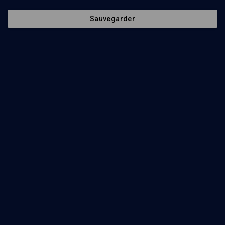
Regarder
Sauvegarder
Abonnez-vous à notre newsletter
Envoyer
Nos Chaines
Qui sommes-nous ?
Société
La rédaction
Histoire
Nos soutiens
Culture
Politique de protection des
données personnelles