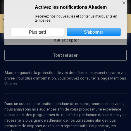
Activez les notifications Akadem
Faire un don
Recevez nos nouveautés et contenus marquants en
Envie d'encore plus d'AKADEM ?
Découvrez les
temps réel.
avantages d'un compte !
Plus tard
S’abonner
Tout accepter
Tout refuser
Akadem garantie la protection de vos données et le respect de votre vie
privée. Pour plus d’information, vous pouvez consulter la page Mentions
légales.
MANON BANOUN
chercheuse
Dans un souci d’amélioration continue de nos programmes et services,
nous analysons nos audiences afin de vous proposer une expérience
utilisateur et des programmes de qualité. La pertinence de cette analyse
Manon Banoun est chercheuse en archéologie à l'Université Paris 1
nécessite la plus grande adhésion de nos utilisateurs afin de nous
Panthéon-Sorbonne. Elle travaille sur les les Juifs dans la ville à
permettre de disposer de résultats représentatifs. Par principe, les
travers une analyse archéologique et topographique des quartiers