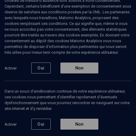
cookies de mesure d’audience sont soumis à votre consentement.
juifs médiévaux de France du nord (XIIème-XIVème s.).
Cependant, certains bénéficient d’une exemption de consentement sous
réserve de satisfaire aux conditions posées par la CNIL. Les partenaires
avec lesquels nous travaillons, Matomo Analytics, proposent des
cookies remplissant ces conditions. Ce qui signifie que, même si vous
ne nous accordez pas votre consentement, des éléments statistiques
Ajouter
Partager
J’aime
pourront être traités au travers des cookies exemptés. En donnant votre
consentement au dépôt des cookies Matomo Analytics vous nous
permettez de disposer d’information plus pertinentes qui nous seront
Tous
1
Vidéos
1
très utiles pour mieux tenir compte de votre expérience utilisateur.
Oui
Non
Activer
Vidéos
1
Dans un souci d’amélioration continue de votre expérience utilisateur,
Appartenir à
ces cookies nous permettent d’identifier rapidement d’éventuels
la cité, faire
communauté
dysfonctionnement que vous pourriez rencontrer en naviguant sur notre
(2/2)
site internet et d’y remédier.
HISTOIRE
Oui
Non
Activer
L'inclusion politique des
juifs au Moyen Âge (2/2)