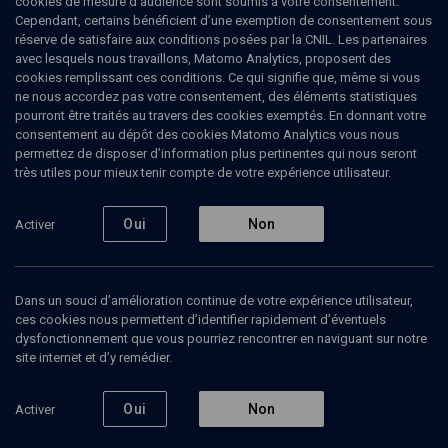
cookies de mesure d’audience sont soumis à votre consentement.
Cependant, certains bénéficient d’une exemption de consentement sous
réserve de satisfaire aux conditions posées par la CNIL. Les partenaires
avec lesquels nous travaillons, Matomo Analytics, proposent des
cookies remplissant ces conditions. Ce qui signifie que, même si vous
ne nous accordez pas votre consentement, des éléments statistiques
pourront être traités au travers des cookies exemptés. En donnant votre
consentement au dépôt des cookies Matomo Analytics vous nous
permettez de disposer d’information plus pertinentes qui nous seront
Abonnez-vous à notre newsletter
très utiles pour mieux tenir compte de votre expérience utilisateur.
Oui
Non
Activer
Envoyer
Dans un souci d’amélioration continue de votre expérience utilisateur,
ces cookies nous permettent d’identifier rapidement d’éventuels
dysfonctionnement que vous pourriez rencontrer en naviguant sur notre
site internet et d’y remédier.
Nos Chaines
Qui sommes-nous ?
Oui
Non
Activer
Société
La rédaction