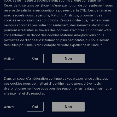
cookies de mesure d’audience sont soumis à votre consentement.
beaux-arts de Paris en 1982, elle enseigne à l’Université Libanaise
Cependant, certains bénéficient d’une exemption de consentement sous
(Beyrouth)1. Ses recherches portent sur l'histoire politique et
réserve de satisfaire aux conditions posées par la CNIL. Les partenaires
religieuse. Elle a publié des essais sur les conflits contemporains
avec lesquels nous travaillons, Matomo Analytics, proposent des
du Moyen-Orient, sur l'islamisme, les racines historiques des
cookies remplissant ces conditions. Ce qui signifie que, même si vous
mouvements terroristes, leur doctrine, leur action et leur
ne nous accordez pas votre consentement, des éléments statistiques
financement
pourront être traités au travers des cookies exemptés. En donnant votre
consentement au dépôt des cookies Matomo Analytics vous nous
permettez de disposer d’information plus pertinentes qui nous seront
très utiles pour mieux tenir compte de votre expérience utilisateur.
Ajouter
Partager
J’aime
Oui
Non
Activer
Tous
1
Vidéos
1
Dans un souci d’amélioration continue de votre expérience utilisateur,
ces cookies nous permettent d’identifier rapidement d’éventuels
dysfonctionnement que vous pourriez rencontrer en naviguant sur notre
Vidéos
1
site internet et d’y remédier.
La menace
Oui
Non
Activer
islamiste
guette