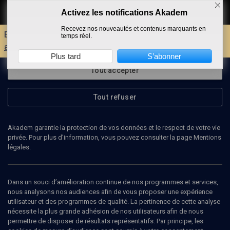
Activez les notifications Akadem
Faire un don
Recevez nos nouveautés et contenus marquants en
Envie d'encore plus d'AKADEM ?
Découvrez les
temps réel.
avantages d'un compte !
Plus tard
S’abonner
Tout accepter
Tout refuser
Akadem garantie la protection de vos données et le respect de votre vie
privée. Pour plus d’information, vous pouvez consulter la page Mentions
légales.
LINA MURR-NEHMÉ
historienne
Dans un souci d’amélioration continue de nos programmes et services,
nous analysons nos audiences afin de vous proposer une expérience
utilisateur et des programmes de qualité. La pertinence de cette analyse
Lina Murr Nehme (née en 1955) est une historienne et politologue
nécessite la plus grande adhésion de nos utilisateurs afin de nous
franco-libanaise, spécialiste de l'islam et du monde arabe
permettre de disposer de résultats représentatifs. Par principe, les
contemporain. Diplômée de l'École nationale supérieure des