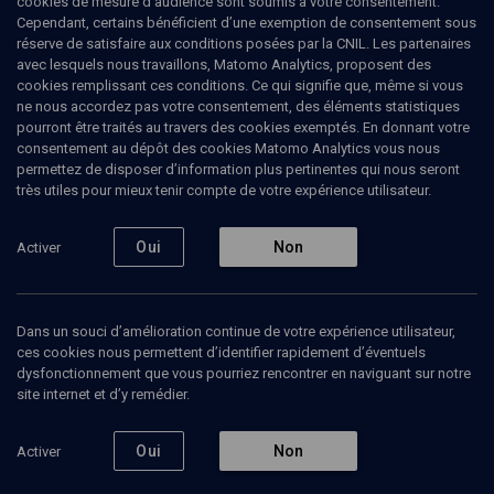
cookies de mesure d’audience sont soumis à votre consentement.
Cependant, certains bénéficient d’une exemption de consentement sous
réserve de satisfaire aux conditions posées par la CNIL. Les partenaires
avec lesquels nous travaillons, Matomo Analytics, proposent des
cookies remplissant ces conditions. Ce qui signifie que, même si vous
ne nous accordez pas votre consentement, des éléments statistiques
pourront être traités au travers des cookies exemptés. En donnant votre
consentement au dépôt des cookies Matomo Analytics vous nous
permettez de disposer d’information plus pertinentes qui nous seront
Abonnez-vous à notre newsletter
très utiles pour mieux tenir compte de votre expérience utilisateur.
Oui
Non
Activer
Envoyer
Dans un souci d’amélioration continue de votre expérience utilisateur,
ces cookies nous permettent d’identifier rapidement d’éventuels
dysfonctionnement que vous pourriez rencontrer en naviguant sur notre
site internet et d’y remédier.
Nos Chaines
Qui sommes-nous ?
Oui
Non
Activer
Société
La rédaction