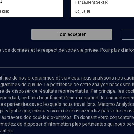
Par
Laurent Seksik
eksik
Ed.
Jai lu
on
Acheter
r
Tout accepter
 vos données et le respect de votre vie privée. Pour plus d’inf
Abonnez-vous à notre newsletter
ontinue de nos programmes et services, nous analysons nos audi
rogrammes de qualité. La pertinence de cette analyse nécessite 
Envoyer
tre de disposer de résultats représentatifs. Par principe, les c
ependant, certains bénéficient d’une exemption de consentement
Les partenaires avec lesquels nous travaillons, Matomo Analyti
 qui signifie que, même si vous ne nous accordez pas votre con
tés au travers des cookies exemptés. En donnant votre consente
ettez de disposer d’information plus pertinentes qui nous seron
sateur.
es
Qui sommes-nous ?