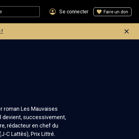
Se connecter
Faire un don
 !
mier roman Les Mauvaises
Il devient, successivement,
ère, rédacteur en chef du
-C Lattès), Prix Littré.