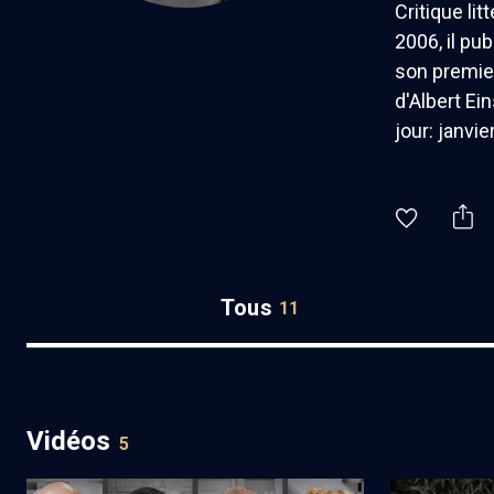
Critique lit
2006, il pu
son premier
d'Albert Ei
jour: janvie
Tous
11
Vidéos
5