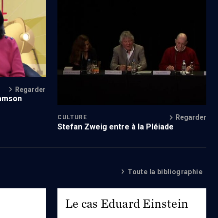
Un hommage mérité
Regarder
Samson
Regarder
CULTURE
Stefan Zweig entre à la Pléiade
Toute la bibliographie
Le cas Eduard Einstein