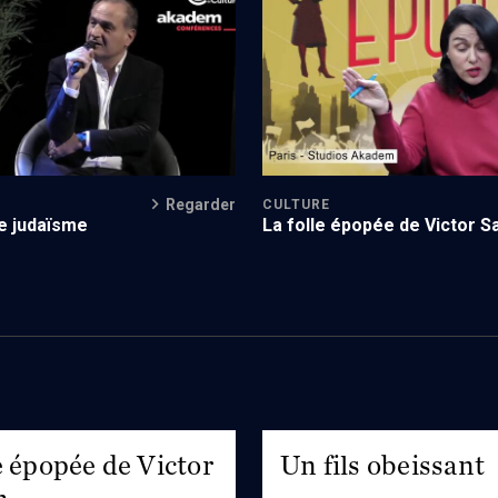
aker au Panthéon
Ressusciter l'histoire juive
Regarder
CULTURE
le judaïsme
La folle épopée de Victor 
e épopée de Victor
Un fils obeissant
n