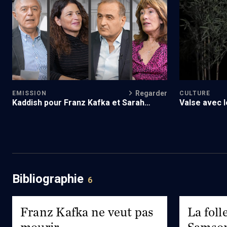
Les Cinq Livres (Ep. 3)
Joséphine B
Regarder
CULTURE
EMISSION
Valse avec 
Kaddish pour Franz Kafka et Sarah
Bernhardt
Bibliographie
6
Franz Kafka ne veut pas
La foll
mourir
Samso