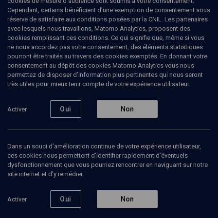
cookies de mesure d’audience sont soumis à votre consentement.
Cependant, certains bénéficient d’une exemption de consentement sous
réserve de satisfaire aux conditions posées par la CNIL. Les partenaires
Tous
avec lesquels nous travaillons, Matomo Analytics, proposent des
1
Vidéos
1
cookies remplissant ces conditions. Ce qui signifie que, même si vous
ne nous accordez pas votre consentement, des éléments statistiques
pourront être traités au travers des cookies exemptés. En donnant votre
consentement au dépôt des cookies Matomo Analytics vous nous
Vidéos
1
permettez de disposer d’information plus pertinentes qui nous seront
très utiles pour mieux tenir compte de votre expérience utilisateur.
Festival
Jazz'n'klezmer
Oui
Non
Activer
- n° 6
Dans un souci d’amélioration continue de votre expérience utilisateur,
ces cookies nous permettent d’identifier rapidement d’éventuels
CULTURE
dysfonctionnement que vous pourriez rencontrer en naviguant sur notre
Klezmer Kaos
site internet et d’y remédier.
Adrian Receanu, Charles Rappoport, Heida-Björk Johannsdottir, Laurent Lacoult, Pierre Polveche, Sylvain Plommet
Regarder
Oui
Non
Activer