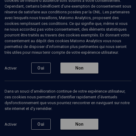
cookies de mesure d’audience sont soumis à votre consentement.
s'implique activement dans les initiatives pour la paix au Proche-
Cependant, certains bénéficient d’une exemption de consentement sous
Orient, destinées notamment à la jeunesse.Il est co-auteur de
réserve de satisfaire aux conditions posées par la CNIL. Les partenaires
Abraham, réveille-toi, ils sont devenus fous !, dans lequel cet
avec lesquels nous travaillons, Matomo Analytics, proposent des
enseignant juif témoigne avec une mère musulmane des
cookies remplissant ces conditions. Ce qui signifie que, même si vous
difficultés du "vivre ensemble" en milieu scolaire. (Mise à jour: mai
ne nous accordez pas votre consentement, des éléments statistiques
2009)
pourront être traités au travers des cookies exemptés. En donnant votre
consentement au dépôt des cookies Matomo Analytics vous nous
permettez de disposer d’information plus pertinentes qui nous seront
très utiles pour mieux tenir compte de votre expérience utilisateur.
Ajouter
Partager
J’aime
Oui
Non
Activer
Tous
4
Vidéos
1
Bibliographie
3
Dans un souci d’amélioration continue de votre expérience utilisateur,
ces cookies nous permettent d’identifier rapidement d’éventuels
dysfonctionnement que vous pourriez rencontrer en naviguant sur notre
Vidéos
1
site internet et d’y remédier.
Contribution des
Oui
Non
Activer
croyants à la paix
(2/6)