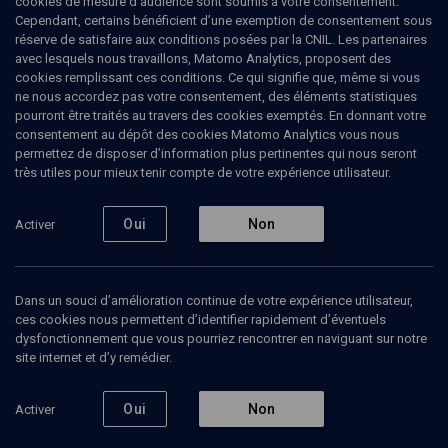
cookies de mesure d’audience sont soumis à votre consentement.
Cependant, certains bénéficient d’une exemption de consentement sous
Tous
1
Vidéos
1
réserve de satisfaire aux conditions posées par la CNIL. Les partenaires
avec lesquels nous travaillons, Matomo Analytics, proposent des
cookies remplissant ces conditions. Ce qui signifie que, même si vous
ne nous accordez pas votre consentement, des éléments statistiques
Vidéos
1
pourront être traités au travers des cookies exemptés. En donnant votre
consentement au dépôt des cookies Matomo Analytics vous nous
permettez de disposer d’information plus pertinentes qui nous seront
Les séries
très utiles pour mieux tenir compte de votre expérience utilisateur.
israéliennes
COLLOQUE
dans le
De Hatufim à Homeland et
monde (3/4)
Oui
Non
Activer
au-delà
Alexandre Gefen, Amélie Férey, Anastasia Krutikova, Arnaud Desplechin, Chiara Caradonna, Laurence Herszberg, Sabine Chalvon-Demersay, Sandra Laugier, Sylvie Allouche
Regarder
Dans un souci d’amélioration continue de votre expérience utilisateur,
ces cookies nous permettent d’identifier rapidement d’éventuels
dysfonctionnement que vous pourriez rencontrer en naviguant sur notre
Abonnez-vous à notre newsletter
site internet et d’y remédier.
Oui
Non
Activer
Envoyer