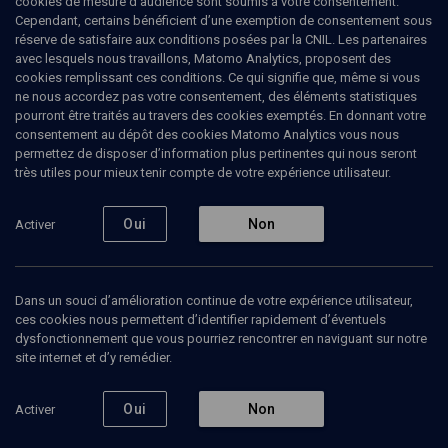
cookies de mesure d’audience sont soumis à votre consentement.
Cependant, certains bénéficient d’une exemption de consentement sous
réserve de satisfaire aux conditions posées par la CNIL. Les partenaires
avec lesquels nous travaillons, Matomo Analytics, proposent des
cookies remplissant ces conditions. Ce qui signifie que, même si vous
ne nous accordez pas votre consentement, des éléments statistiques
pourront être traités au travers des cookies exemptés. En donnant votre
consentement au dépôt des cookies Matomo Analytics vous nous
permettez de disposer d’information plus pertinentes qui nous seront
Abonnez-vous à notre newsletter
très utiles pour mieux tenir compte de votre expérience utilisateur.
Oui
Non
Activer
Envoyer
Dans un souci d’amélioration continue de votre expérience utilisateur,
ces cookies nous permettent d’identifier rapidement d’éventuels
dysfonctionnement que vous pourriez rencontrer en naviguant sur notre
site internet et d’y remédier.
Nos Chaines
Qui sommes-nous ?
Oui
Non
Activer
Société
La rédaction