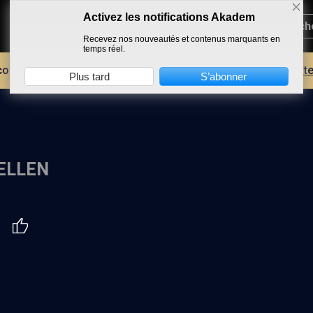
Activez les notifications Akadem
Recevez nos nouveautés et contenus marquants en
temps réel.
core plus d'AKADEM ?
Découvrez les avantages d'un compte
Plus tard
S’abonner
ELLEN