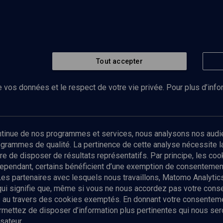
Tout accepter
 vos données et le respect de votre vie privée. Pour plus d’inf
Abonnez-vous à notre newsletter
ontinue de nos programmes et services, nous analysons nos audi
rogrammes de qualité. La pertinence de cette analyse nécessite 
Envoyer
tre de disposer de résultats représentatifs. Par principe, les c
ependant, certains bénéficient d’une exemption de consentement
Les partenaires avec lesquels nous travaillons, Matomo Analyti
 qui signifie que, même si vous ne nous accordez pas votre con
tés au travers des cookies exemptés. En donnant votre consente
ettez de disposer d’information plus pertinentes qui nous seron
sateur.
es
Qui sommes-nous ?