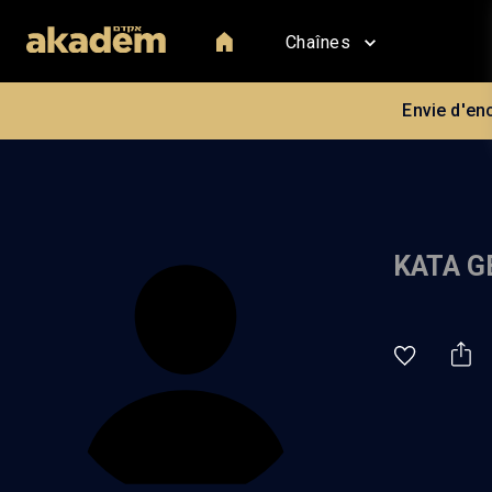
Chaînes
Envie d'en
KATA G