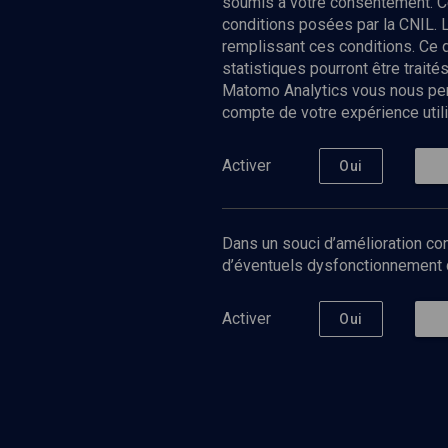
soumis à votre consentement. C
conditions posées par la CNIL. 
remplissant ces conditions. Ce
statistiques pourront être trai
Matomo Analytics vous nous perm
compte de votre expérience utili
Nos Chain
Société
Histoire
Activer
Oui
Culture
Limoud
Université
Dans un souci d’amélioration con
Podcast
d’éventuels dysfonctionnement qu
Activer
Oui
©
2026
Akadem.org - Tous droits réservés.