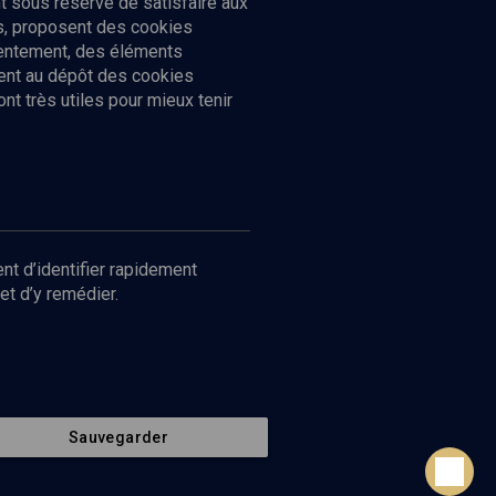
 sous réserve de satisfaire aux
cs, proposent des cookies
sentement, des éléments
ment au dépôt des cookies
t très utiles pour mieux tenir
Suivez-nous
nnées
nt d’identifier rapidement
et d’y remédier.
Sauvegarder
Retour en haut de page