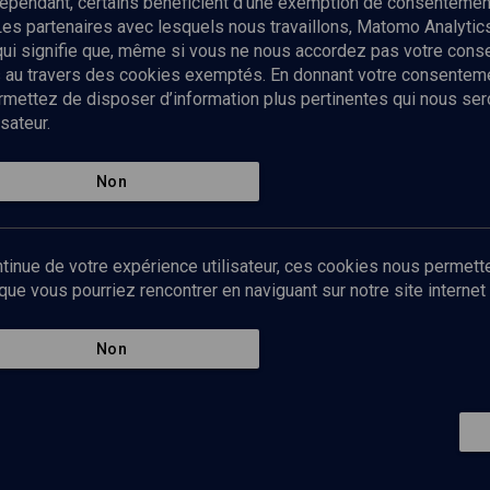
ependant, certains bénéficient d’une exemption de consentement
Les partenaires avec lesquels nous travaillons, Matomo Analyti
 qui signifie que, même si vous ne nous accordez pas votre con
tés au travers des cookies exemptés. En donnant votre consente
ettez de disposer d’information plus pertinentes qui nous seron
sateur.
es
Qui sommes-nous ?
La rédaction
Nos soutiens
Non
Politique de protection des do
personnelles
Mentions légales
tinue de votre expérience utilisateur, ces cookies nous permette
Contact
e vous pourriez rencontrer en naviguant sur notre site internet 
Newsletter
Non