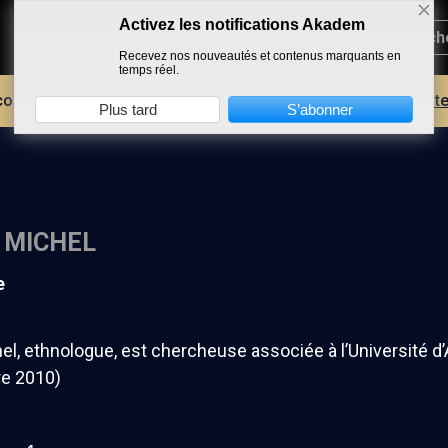
Activez les notifications Akadem
Recevez nos nouveautés et contenus marquants en
temps réel.
core plus d'AKADEM ?
Découvrez les avantages d'un compte
Plus tard
S’abonner
 MICHEL
e
el, ethnologue, est chercheuse associée à l’Université d
re 2010)