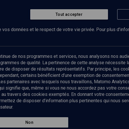
Tout accepter
 vos données et le respect de votre vie privée. Pour plus d’inf
Abonnez-vous à notre newsletter
ontinue de nos programmes et services, nous analysons nos audi
rogrammes de qualité. La pertinence de cette analyse nécessite 
Envoyer
tre de disposer de résultats représentatifs. Par principe, les c
ependant, certains bénéficient d’une exemption de consentement
Les partenaires avec lesquels nous travaillons, Matomo Analyti
 qui signifie que, même si vous ne nous accordez pas votre con
tés au travers des cookies exemptés. En donnant votre consente
ettez de disposer d’information plus pertinentes qui nous seron
sateur.
es
Qui sommes-nous ?
La rédaction
Nos soutiens
Non
Politique de protection des do