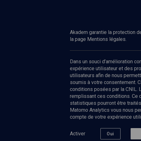
Regarder
VIE JUIVE
Après la Shoah
Akadem garantie la protection de
la page Mentions légales.
Dans un souci d’amélioration c
expérience utilisateur et des p
utilisateurs afin de nous permet
soumis à votre consentement. C
conditions posées par la CNIL. 
remplissant ces conditions. Ce
statistiques pourront être trai
Matomo Analytics vous nous perm
compte de votre expérience utili
Nos Chain
Société
Histoire
Activer
Oui
Culture