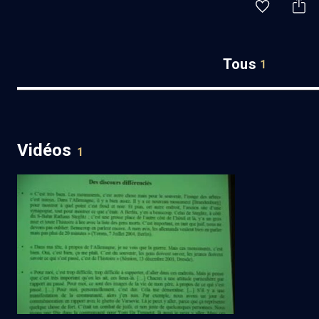
Tous
1
Vidéos
1
Socio-anthropologie des judaïsmes
(9/9)