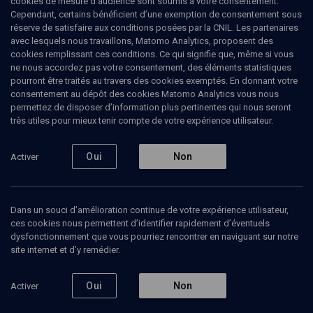
cookies de mesure d’audience sont soumis à votre consentement.
Cependant, certains bénéficient d’une exemption de consentement sous
réserve de satisfaire aux conditions posées par la CNIL. Les partenaires
avec lesquels nous travaillons, Matomo Analytics, proposent des
cookies remplissant ces conditions. Ce qui signifie que, même si vous
ne nous accordez pas votre consentement, des éléments statistiques
pourront être traités au travers des cookies exemptés. En donnant votre
consentement au dépôt des cookies Matomo Analytics vous nous
permettez de disposer d’information plus pertinentes qui nous seront
très utiles pour mieux tenir compte de votre expérience utilisateur.
Abonnez-vous à notre newsletter
Oui
Non
Activer
Envoyer
Dans un souci d’amélioration continue de votre expérience utilisateur,
ces cookies nous permettent d’identifier rapidement d’éventuels
dysfonctionnement que vous pourriez rencontrer en naviguant sur notre
site internet et d’y remédier.
Nos Chaines
Qui sommes-nous ?
Oui
Non
Activer
Société
La rédaction