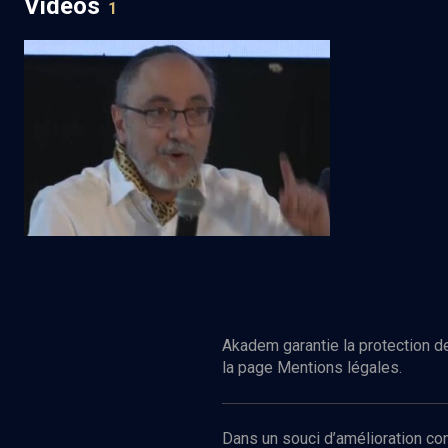
Vidéos
1
Colloque des intellectuels juifs de
langue française (13/14)
Regarder
PHILOSOPHIE
L'insertion sociale face à la montée des
violences
Akadem garantie la protection de
la page Mentions légales.
Dans un souci d’amélioration c