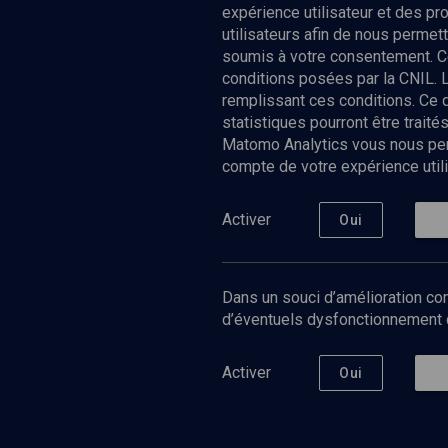
expérience utilisateur et des p
utilisateurs afin de nous permet
soumis à votre consentement. C
conditions posées par la CNIL. 
remplissant ces conditions. Ce
statistiques pourront être trai
Matomo Analytics vous nous perm
compte de votre expérience utili
Nos Chain
Société
Histoire
Activer
Oui
Culture
Limoud
Université
Dans un souci d’amélioration con
Podcast
d’éventuels dysfonctionnement qu
Activer
Oui