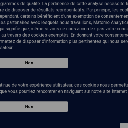
rogrammes de qualité. La pertinence de cette analyse nécessite 
Envoyer
tre de disposer de résultats représentatifs. Par principe, les c
ependant, certains bénéficient d’une exemption de consentement
Les partenaires avec lesquels nous travaillons, Matomo Analyti
 qui signifie que, même si vous ne nous accordez pas votre con
tés au travers des cookies exemptés. En donnant votre consente
ettez de disposer d’information plus pertinentes qui nous seron
sateur.
es
Qui sommes-nous ?
La rédaction
Nos soutiens
Non
Politique de protection des do
personnelles
Mentions légales
tinue de votre expérience utilisateur, ces cookies nous permette
Contact
e vous pourriez rencontrer en naviguant sur notre site internet 
Newsletter
Non