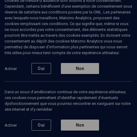
cookies de mesure d’audience sont soumis à votre consentement.
l’histoire des juifs de la France médiévale. Depuis sa thèse
Cependant, certains bénéficient d’une exemption de consentement sous
consacrée aux Juifs de Marseille au XIVe siècle, elle poursuit ses
réserve de satisfaire aux conditions posées par la CNIL. Les partenaires
recherches sur l’histoire des juifs (histoire économique et sociale,
avec lesquels nous travaillons, Matomo Analytics, proposent des
politique) à partir des sources latines et hébraïques de la fin du
cookies remplissant ces conditions. Ce qui signifie que, même si vous
Moyen Âge.
ne nous accordez pas votre consentement, des éléments statistiques
pourront être traités au travers des cookies exemptés. En donnant votre
consentement au dépôt des cookies Matomo Analytics vous nous
permettez de disposer d’information plus pertinentes qui nous seront
très utiles pour mieux tenir compte de votre expérience utilisateur.
Ajouter
Partager
J’aime
Oui
Non
Activer
Tous
6
Vidéos
3
Bibliographie
3
Dans un souci d’amélioration continue de votre expérience utilisateur,
ces cookies nous permettent d’identifier rapidement d’éventuels
Vidéos
3
dysfonctionnement que vous pourriez rencontrer en naviguant sur notre
site internet et d’y remédier.
Protections et
Saint Louis et
Juifs 
bannissements
les juifs (3/5)
chréti
Oui
Non
Activer
des Juifs de
Moyen
France au Moyen-
Age