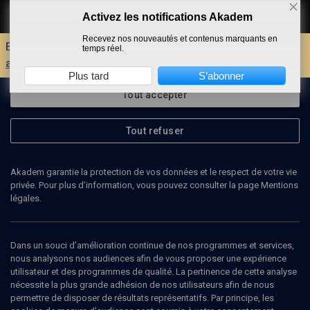
Activez les notifications Akadem
Faire un don
Recevez nos nouveautés et contenus marquants en
Envie d'encore plus d'AKADEM ?
Découvrez les
temps réel.
avantages d'un compte !
Plus tard
S’abonner
Tout accepter
Tout refuser
Akadem garantie la protection de vos données et le respect de votre vie
privée. Pour plus d’information, vous pouvez consulter la page Mentions
légales.
JULIETTE SIBON
historienne
Dans un souci d’amélioration continue de nos programmes et services,
nous analysons nos audiences afin de vous proposer une expérience
utilisateur et des programmes de qualité. La pertinence de cette analyse
Juliette Sibon, historienne, est maître de conférences en
nécessite la plus grande adhésion de nos utilisateurs afin de nous
histoire du Moyen Âge à l’université d’Albi et directrice de
permettre de disposer de résultats représentatifs. Par principe, les
la Nouvelle Gallia judaica, équipe de recherche spécialisée dans