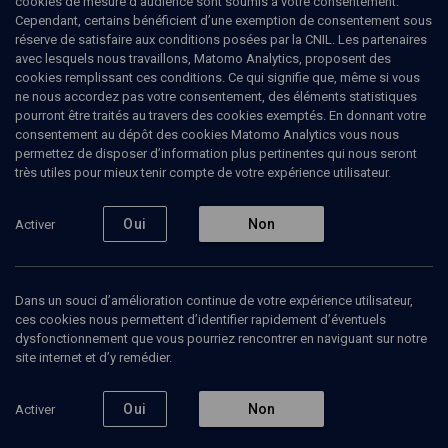
cookies de mesure d’audience sont soumis à votre consentement.
1977 à 1982, il est aujourd'hui le secrétaire général de Moriel, une
Cependant, certains bénéficient d’une exemption de consentement sous
association pour la mémoire et les traditions du judaïsme algérien.
réserve de satisfaire aux conditions posées par la CNIL. Les partenaires
(Mise à jour: mars 2008)
avec lesquels nous travaillons, Matomo Analytics, proposent des
cookies remplissant ces conditions. Ce qui signifie que, même si vous
ne nous accordez pas votre consentement, des éléments statistiques
pourront être traités au travers des cookies exemptés. En donnant votre
consentement au dépôt des cookies Matomo Analytics vous nous
Ajouter
Partager
J’aime
permettez de disposer d’information plus pertinentes qui nous seront
très utiles pour mieux tenir compte de votre expérience utilisateur.
Tous
1
Vidéos
1
Oui
Non
Activer
Vidéos
1
Dans un souci d’amélioration continue de votre expérience utilisateur,
ces cookies nous permettent d’identifier rapidement d’éventuels
dysfonctionnement que vous pourriez rencontrer en naviguant sur notre
Les juifs d'Algérie:
site internet et d’y remédier.
1948-1962 (3/4)
Oui
Non
Activer