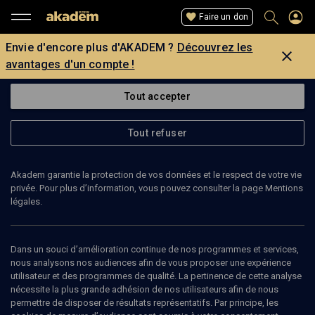
Faire un don
Envie d'encore plus d'AKADEM ?
Découvrez les
avantages d'un compte !
Tout accepter
Tout refuser
Akadem garantie la protection de vos données et le respect de votre vie
privée. Pour plus d’information, vous pouvez consulter la page Mentions
légales.
JULIEN ZENOUDA
journaliste
Dans un souci d’amélioration continue de nos programmes et services,
nous analysons nos audiences afin de vous proposer une expérience
utilisateur et des programmes de qualité. La pertinence de cette analyse
Julien Zenouda est l’Ancien président de l'exécutif national de
nécessite la plus grande adhésion de nos utilisateurs afin de nous
l'Unifan (Union des Israéliens originaires de France et d'Afrique du
permettre de disposer de résultats représentatifs. Par principe, les
Nord) et ancien journaliste pour l'hebdomadaire Israël Hebdo de