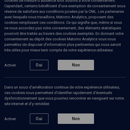
cookies de mesure d’audience sont soumis à votre consentement.
newsletter Le18 – des textes mêlant exégèse, art et actualité pour
Cependant, certains bénéficient d’une exemption de consentement sous
interroger les questions existentielles de la condition humaine.
réserve de satisfaire aux conditions posées par la CNIL. Les partenaires
Bruxelloise de naissance, Julia est diplômée en droit et les
avec lesquels nous travaillons, Matomo Analytics, proposent des
sciences politiques du Moyen-Orient à la School of Oriental and
cookies remplissant ces conditions. Ce qui signifie que, même si vous
African Studies (Londres). Elle vit entre plusieurs ports.
ne nous accordez pas votre consentement, des éléments statistiques
pourront être traités au travers des cookies exemptés. En donnant votre
consentement au dépôt des cookies Matomo Analytics vous nous
1
permettez de disposer d’information plus pertinentes qui nous seront
très utiles pour mieux tenir compte de votre expérience utilisateur.
Ajouter
Partager
J’aime
Oui
Non
Activer
Tous
6
Vidéos
6
Dans un souci d’amélioration continue de votre expérience utilisateur,
ces cookies nous permettent d’identifier rapidement d’éventuels
Vidéos
6
dysfonctionnement que vous pourriez rencontrer en naviguant sur notre
site internet et d’y remédier.
La parole qui lie
Pour une chemita
L'albu
éditoriale
parole
Oui
Non
Activer