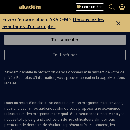
Faire un don
Envie d'encore plus d'AKADEM ?
Découvrez les
avantages d'un compte !
Tout accepter
Tout refuser
Akadem garantie la protection de vos données et le respect de votre vie
privée. Pour plus d’information, vous pouvez consulter la page Mentions
légales.
JULIA CINCINATIS
artiste
Dans un souci d’amélioration continue de nos programmes et services,
nous analysons nos audiences afin de vous proposer une expérience
utilisateur et des programmes de qualité. La pertinence de cette analyse
Julia Cincinatis a exercé plusieurs métiers avant de se consacrer à
nécessite la plus grande adhésion de nos utilisateurs afin de nous
l’écriture et à la création. Aujourd’hui écrivaine et artiste
permettre de disposer de résultats représentatifs. Par principe, les
autodidacte, elle publie en ligne – notamment à travers sa