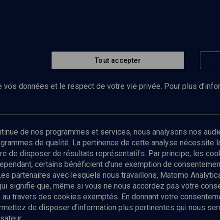
Tout accepter
 vos données et le respect de votre vie privée. Pour plus d’inf
Abonnez-vous à notre newsletter
ontinue de nos programmes et services, nous analysons nos audi
rogrammes de qualité. La pertinence de cette analyse nécessite 
Envoyer
tre de disposer de résultats représentatifs. Par principe, les c
ependant, certains bénéficient d’une exemption de consentement
Les partenaires avec lesquels nous travaillons, Matomo Analyti
 qui signifie que, même si vous ne nous accordez pas votre con
tés au travers des cookies exemptés. En donnant votre consente
ettez de disposer d’information plus pertinentes qui nous seron
sateur.
es
Qui sommes-nous ?