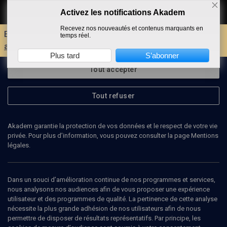
Activez les notifications Akadem
Faire un don
Recevez nos nouveautés et contenus marquants en
Envie d'encore plus d'AKADEM ?
Découvrez les
temps réel.
avantages d'un compte !
Plus tard
S’abonner
Tout accepter
Tout refuser
Akadem garantie la protection de vos données et le respect de votre vie
privée. Pour plus d’information, vous pouvez consulter la page Mentions
légales.
JOSHUA TEPLITSKY
Dans un souci d’amélioration continue de nos programmes et services,
nous analysons nos audiences afin de vous proposer une expérience
utilisateur et des programmes de qualité. La pertinence de cette analyse
nécessite la plus grande adhésion de nos utilisateurs afin de nous
Ajouter
Partager
J’aime
permettre de disposer de résultats représentatifs. Par principe, les