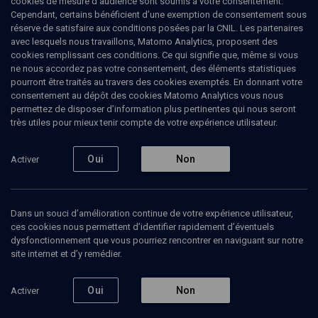
cookies de mesure d’audience sont soumis à votre consentement.
Cependant, certains bénéficient d’une exemption de consentement sous
réserve de satisfaire aux conditions posées par la CNIL. Les partenaires
avec lesquels nous travaillons, Matomo Analytics, proposent des
cookies remplissant ces conditions. Ce qui signifie que, même si vous
ne nous accordez pas votre consentement, des éléments statistiques
pourront être traités au travers des cookies exemptés. En donnant votre
consentement au dépôt des cookies Matomo Analytics vous nous
permettez de disposer d’information plus pertinentes qui nous seront
Abonnez-vous à notre newsletter
très utiles pour mieux tenir compte de votre expérience utilisateur.
Oui
Non
Activer
Envoyer
Dans un souci d’amélioration continue de votre expérience utilisateur,
ces cookies nous permettent d’identifier rapidement d’éventuels
dysfonctionnement que vous pourriez rencontrer en naviguant sur notre
site internet et d’y remédier.
Nos Chaines
Qui sommes-nous ?
Oui
Non
Activer
Société
La rédaction