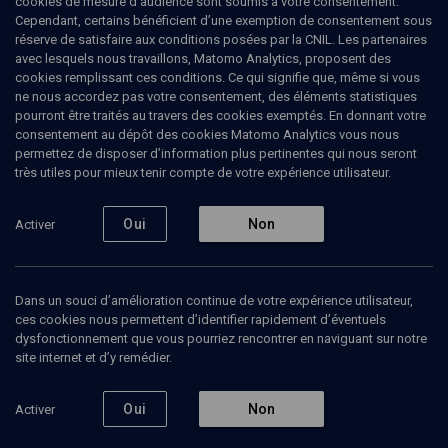
cookies de mesure d’audience sont soumis à votre consentement.
Cependant, certains bénéficient d’une exemption de consentement sous
réserve de satisfaire aux conditions posées par la CNIL. Les partenaires
avec lesquels nous travaillons, Matomo Analytics, proposent des
cookies remplissant ces conditions. Ce qui signifie que, même si vous
ne nous accordez pas votre consentement, des éléments statistiques
pourront être traités au travers des cookies exemptés. En donnant votre
consentement au dépôt des cookies Matomo Analytics vous nous
permettez de disposer d’information plus pertinentes qui nous seront
Abonnez-vous à notre newsletter
très utiles pour mieux tenir compte de votre expérience utilisateur.
Oui
Non
Activer
Envoyer
Dans un souci d’amélioration continue de votre expérience utilisateur,
ces cookies nous permettent d’identifier rapidement d’éventuels
dysfonctionnement que vous pourriez rencontrer en naviguant sur notre
site internet et d’y remédier.
Nos Chaines
Qui sommes-nous ?
Oui
Non
Activer
Société
La rédaction