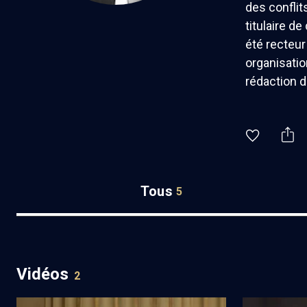
des conflit
titulaire de
été recteur
organisatio
rédaction d
Tous
5
Vidéos
2