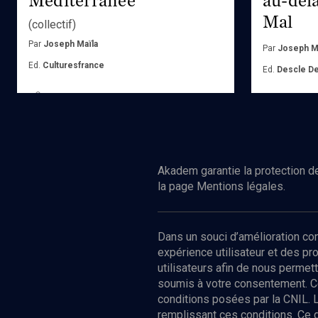
Mal
(collectif)
Par
Joseph Maïla
Par
Joseph M
Ed.
Culturesfrance
Ed.
Descle D
Acheter
Achete
Akadem garantie la protection de
la page Mentions légales.
Dans un souci d’amélioration c
expérience utilisateur et des p
utilisateurs afin de nous permet
soumis à votre consentement. C
conditions posées par la CNIL. 
remplissant ces conditions. Ce