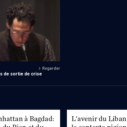
 des croyants à la paix
Regarder
 de sortie de crise
hattan à Bagdad:
L'avenir du Liban
 du Bien et du
le contexte région