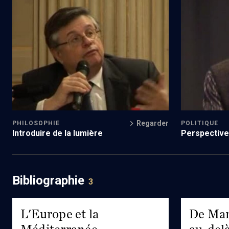
Foi religieuse et actions politiques (0/1)
Contribution
(2/6)
Regarder
PHILOSOPHIE
POLITIQUE
Introduire de la lumière
Perspectives
Bibliographie
3
L'Europe et la
De Man
Méditerranée
au-delà