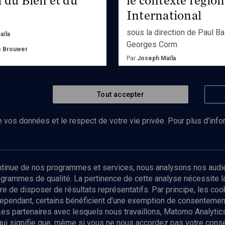
International
sous la direction de Paul Bal
aïla
Georges Corm
e Brouwer
Par
Joseph Maïla
r
Ed.
Les Editions ouvrires
Tout accepter
Emprunter
 vos données et le respect de votre vie privée. Pour plus d’inf
Abonnez-vous à notre newsletter
ontinue de nos programmes et services, nous analysons nos audi
rogrammes de qualité. La pertinence de cette analyse nécessite 
Envoyer
tre de disposer de résultats représentatifs. Par principe, les c
ependant, certains bénéficient d’une exemption de consentement
Les partenaires avec lesquels nous travaillons, Matomo Analyti
 qui signifie que, même si vous ne nous accordez pas votre con