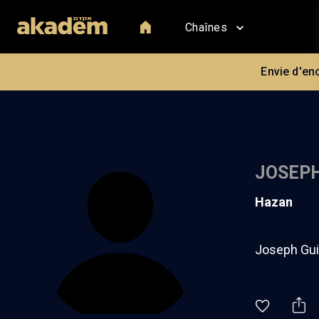
Chaînes
Envie d'en
JOSEP
hazan
Joseph Guir