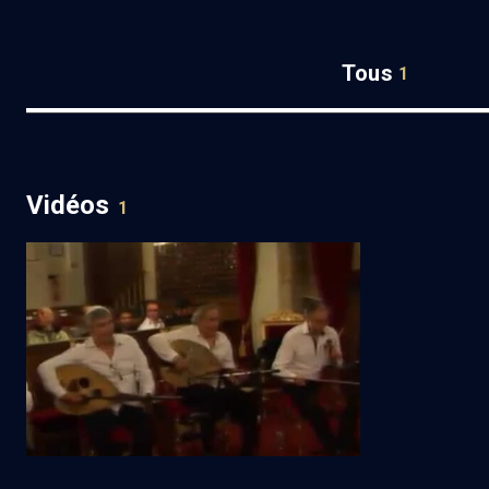
Tous
1
Vidéos
1
'Hazanout aux Tournelles - n° 1