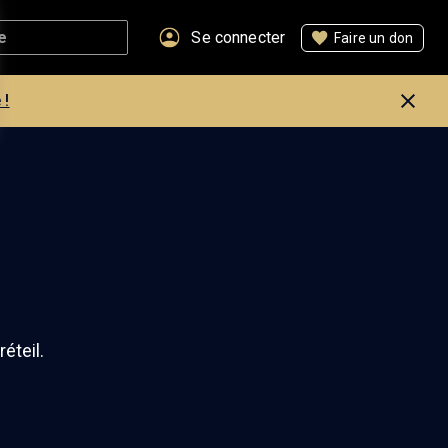
Se connecter
Faire un don
 !
éteil.