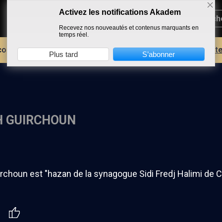
Activez les notifications Akadem
Recevez nos nouveautés et contenus marquants en
temps réel.
core plus d'AKADEM ?
Découvrez les avantages d'un compte
Plus tard
S’abonner
H GUIRCHOUN
choun est "hazan de la synagogue Sidi Fredj Halimi de Cr