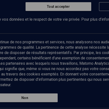
Tout accepter
 vos données et le respect de votre vie privée. Pour plus d’inf
Abonnez-vous à notre newsletter
ontinue de nos programmes et services, nous analysons nos audi
rogrammes de qualité. La pertinence de cette analyse nécessite 
Envoyer
tre de disposer de résultats représentatifs. Par principe, les c
ependant, certains bénéficient d’une exemption de consentement
Les partenaires avec lesquels nous travaillons, Matomo Analyti
 qui signifie que, même si vous ne nous accordez pas votre con
tés au travers des cookies exemptés. En donnant votre consente
ettez de disposer d’information plus pertinentes qui nous seron
sateur.
es
Qui sommes-nous ?
La rédaction
Nos soutiens
Non
Politique de protection des do
personnelles