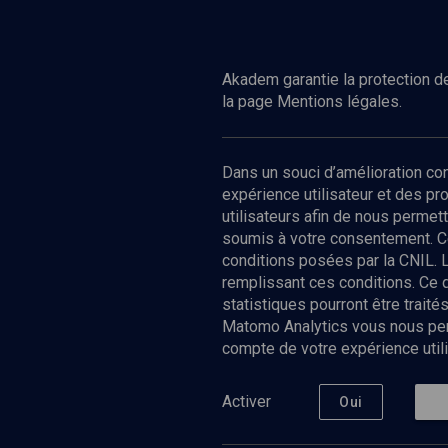
Regarder
CULTURE
Constantine au cœur
Akadem garantie la protection de
la page Mentions légales.
Dans un souci d’amélioration c
expérience utilisateur et des p
utilisateurs afin de nous permet
soumis à votre consentement. C
conditions posées par la CNIL. 
remplissant ces conditions. Ce
statistiques pourront être trai
Matomo Analytics vous nous perm
compte de votre expérience utili
Nos Chain
Société
Histoire
Activer
Oui
Culture